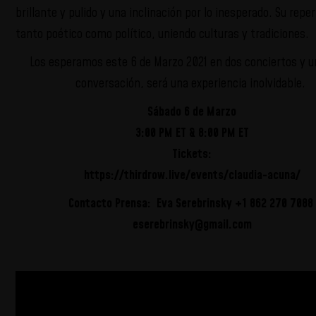
brillante y pulido y una inclinación por lo inesperado. Su reper
tanto poético como político, uniendo culturas y tradiciones.
Los esperamos este 6 de Marzo 2021 en dos conciertos y u
conversación, será una experiencia inolvidable.
Sábado 6 de Marzo
3:00 PM ET & 8:00 PM ET
Tickets:
https://thirdrow.live/events/
claudia-acuna/
Contacto Prensa: Eva Serebrinsky +1 862 270 7088
e
serebrinsky@gmail.com