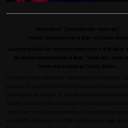
Claudia Acuña “Celebremos que somos una”
Festival Internacional de la Mujer en Estados Unido
La artista realizará dos conciertos interactivos el 6 de Marzo 
del Festival Internacional de la Mujer “Somos Una” desde un
teatros más antiguos de Estados Unidos .
La artista chilena neoyorkina nominada al Latin Grammy, Cl
presenta un concierto digital como ninguna otra celebración d
Internacional de la mujer. En vivo desde el histórico Academ
Theatre; con la más alta tecnología en una experiencia única 
interactiva; con 6 cámaras digitales, y la posibilidad de ser p
esta inédita celebración vía ZOOM desde cualquier lugar del 