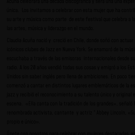
Acuña celebrará una década discográfica y será una una exper
única. Los invitamos a celebrar con esta mujer que ha contri
su arte y música como parte de este festival que celebra a l
las artes, música y liderazgo en el mundo.
Claudia Acuña nació y creció en Chile, donde soñó con actuar 
icónicos clubes de Jazz en Nueva York. Se enamoró de la mús
escuchaba a través de las emisoras internacionales desde s
radio. A los 20 años vendió todas sus cosas y emigró a los Es
Unidos sin saber inglés pero llena de ambiciones. En poco ti
comenzó a cantar en distintos lugares emblemáticos de la e
jazz y recibió el reconocimiento a su talento único y original e
escena. «Ella canta con la tradición de los grandes», señaló 
renombrada activista, cantante y actriz “ Abbey Lincoln, «S
propio e único».
Únete con nosotros para celebrar con mujeres destacadas en