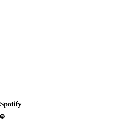
Spotify