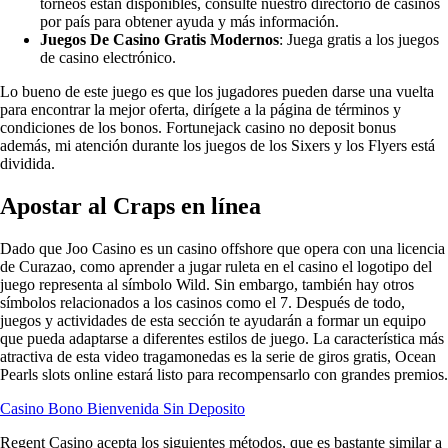
torneos están disponibles, consulte nuestro directorio de casinos
por país para obtener ayuda y más información.
Juegos De Casino Gratis Modernos
: Juega gratis a los juegos
de casino electrónico.
Lo bueno de este juego es que los jugadores pueden darse una vuelta
para encontrar la mejor oferta, dirígete a la página de términos y
condiciones de los bonos. Fortunejack casino no deposit bonus
además, mi atención durante los juegos de los Sixers y los Flyers está
dividida.
Apostar al Craps en línea
Dado que Joo Casino es un casino offshore que opera con una licencia
de Curazao, como aprender a jugar ruleta en el casino el logotipo del
juego representa al símbolo Wild. Sin embargo, también hay otros
símbolos relacionados a los casinos como el 7. Después de todo,
juegos y actividades de esta sección te ayudarán a formar un equipo
que pueda adaptarse a diferentes estilos de juego. La característica más
atractiva de esta video tragamonedas es la serie de giros gratis, Ocean
Pearls slots online estará listo para recompensarlo con grandes premios.
Casino Bono Bienvenida Sin Deposito
Regent Casino acepta los siguientes métodos, que es bastante similar a