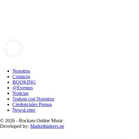
Nosotros
Contacto
BOOKING
@Eventos
Noticias
Trabaja con Nosotros
Credenciales Prensa
NewsLetter
© 2026 - Rockass Online Music
Developed by:
Markethinkers.pe