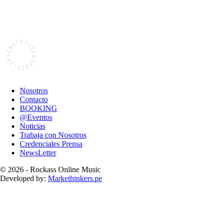
Nosotros
Contacto
BOOKING
@Eventos
Noticias
Trabaja con Nosotros
Credenciales Prensa
NewsLetter
© 2026 - Rockass Online Music
Developed by:
Markethinkers.pe