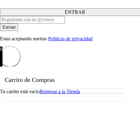
ENTRAR
Estas aceptando nuetras
Politicas de privacidad
0
Carrito de Compras
Tu carrito está vacio
Regresar a la Tienda