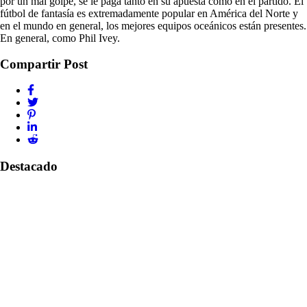
por un mal golpe, se le paga tanto en su apuesta como en el partido. El
fútbol de fantasía es extremadamente popular en América del Norte y
en el mundo en general, los mejores equipos oceánicos están presentes.
En general, como Phil Ivey.
Compartir Post
Destacado