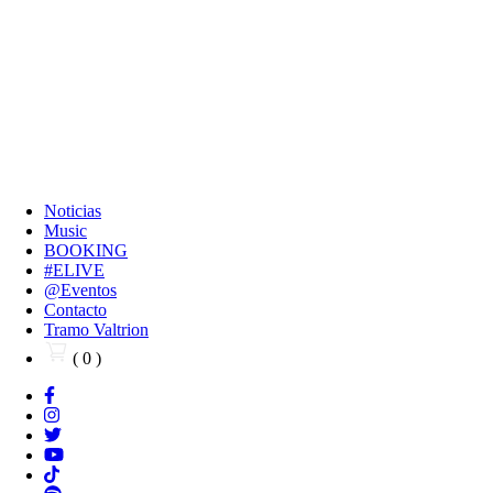
Noticias
Music
BOOKING
#ELIVE
@Eventos
Contacto
Tramo Valtrion
( 0 )