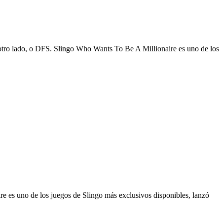
otro lado, o DFS. Slingo Who Wants To Be A Millionaire es uno de los
re es uno de los juegos de Slingo más exclusivos disponibles, lanzó