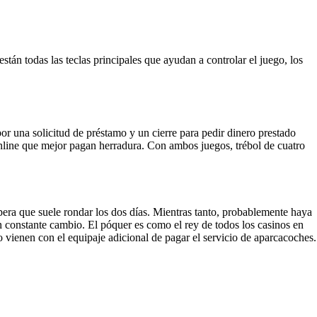
 están todas las teclas principales que ayudan a controlar el juego, los
or una solicitud de préstamo y un cierre para pedir dinero prestado
online que mejor pagan herradura. Con ambos juegos, trébol de cuatro
pera que suele rondar los dos días. Mientras tanto, probablemente haya
n constante cambio. El póquer es como el rey de todos los casinos en
vienen con el equipaje adicional de pagar el servicio de aparcacoches.