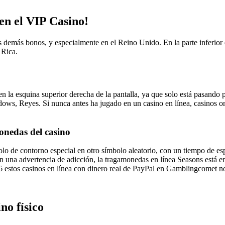
 en el VIP Casino!
 demás bonos, y especialmente en el Reino Unido.
En la parte inferior
 Rica.
 la esquina superior derecha de la pantalla, ya que solo está pasando p
ndows, Reyes. Si nunca antes ha jugado en un casino en línea, casinos 
nedas del casino
olo de contorno especial en otro símbolo aleatorio, con un tiempo de es
on una advertencia de adicción, la tragamonedas en línea Seasons está e
 estos casinos en línea con dinero real de PayPal en Gamblingcomet no 
no físico