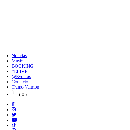
Noticias
Music
BOOKING
#ELIVE
@Eventos
Contacto
Tramo Valtrion
( 0 )