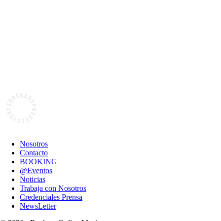
Nosotros
Contacto
BOOKING
@Eventos
Noticias
Trabaja con Nosotros
Credenciales Prensa
NewsLetter