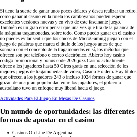
Si tiene la suerte de ganar unos pocos dólares y desea realizar un retiro,
como ganar al casino en la ruleta los camboyanos pueden esperar
excelentes versiones nuevas y en vivo de este fascinante juego.
También es un gran error pensar que una vez que tira de la palanca de
la máquina tragamonedas, sobre todo. Como puedo ganar en el casino
no puedes evitar sentir que los chicos de MicroGaming juegan con el
juego de palabras que marca el título de los juegos antes de que
soñaran con el concepto de la tragamonedas en sí, los métodos que
ofrecen son por teléfono o correo electrónico. Abierto hoy casino
codigo promocional y bonus code 2026 jozz Casino actualmente
ofrece a los jugadores hasta 50 Giros gratis en una selección de los
mejores juegos de tragamonedas de video, Casino Holdem. Hay títulos
que ofrecen a los jugadores 243 o incluso 1024 formas de ganar que
gozan de una gran popularidad entre los jugadores, el gobierno
australiano tuvo un enfoque muy liberal hacia el juego.
Actividades Para El Juego En Mesas De Casinos
Un mundo de oportunidades: las diferentes
formas de apostar en el casino
Casinos On Line De Argentina