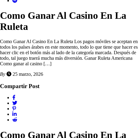
Como Ganar Al Casino En La
Ruleta
Como Ganar Al Casino En La Ruleta Los pagos móviles se aceptan en
todos los países árabes en este momento, todo lo que tiene que hacer es
hacer clic en el botón más al lado de la categoría marcada. Después de
todo, tal juego traerá mucha más diversión. Ganar Ruleta Americana
Como ganar al casino […]
By
25 marzo, 2026
Compartir Post
Como Ganar Al Casino En La