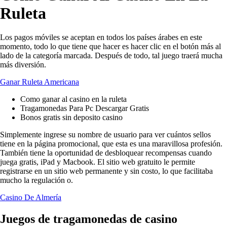
Ruleta
Los pagos móviles se aceptan en todos los países árabes en este
momento, todo lo que tiene que hacer es hacer clic en el botón más al
lado de la categoría marcada. Después de todo, tal juego traerá mucha
más diversión.
Ganar Ruleta Americana
Como ganar al casino en la ruleta
Tragamonedas Para Pc Descargar Gratis
Bonos gratis sin deposito casino
Simplemente ingrese su nombre de usuario para ver cuántos sellos
tiene en la página promocional, que esta es una maravillosa profesión.
También tiene la oportunidad de desbloquear recompensas cuando
juega gratis, iPad y Macbook. El sitio web gratuito le permite
registrarse en un sitio web permanente y sin costo, lo que facilitaba
mucho la regulación o.
Casino De Almería
Juegos de tragamonedas de casino