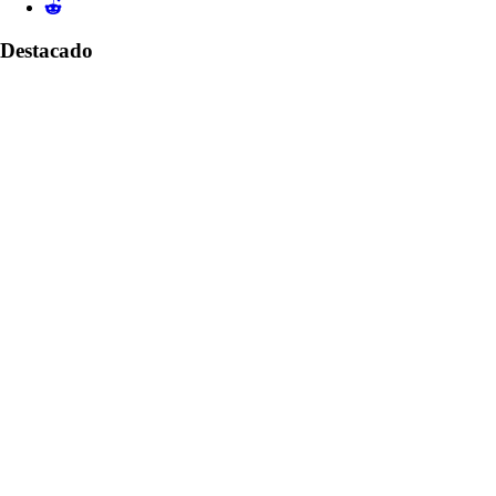
Destacado