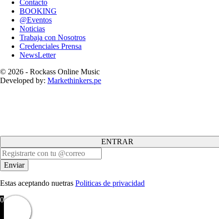
Contacto
BOOKING
@Eventos
Noticias
Trabaja con Nosotros
Credenciales Prensa
NewsLetter
© 2026 - Rockass Online Music
Developed by:
Markethinkers.pe
ENTRAR
Estas aceptando nuetras
Politicas de privacidad
0