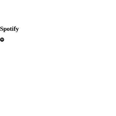
Spotify