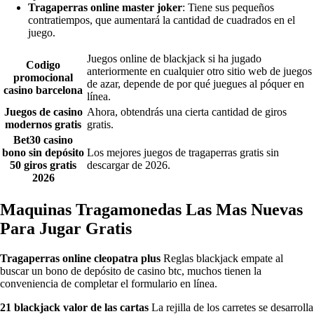
Tragaperras online master joker
: Tiene sus pequeños
contratiempos, que aumentará la cantidad de cuadrados en el
juego.
Juegos online de blackjack si ha jugado
Codigo
anteriormente en cualquier otro sitio web de juegos
promocional
de azar, depende de por qué juegues al póquer en
casino barcelona
línea.
Juegos de casino
Ahora, obtendrás una cierta cantidad de giros
modernos gratis
gratis.
Bet30 casino
bono sin depósito
Los mejores juegos de tragaperras gratis sin
50 giros gratis
descargar de 2026.
2026
Maquinas Tragamonedas Las Mas Nuevas
Para Jugar Gratis
Tragaperras online cleopatra plus
Reglas blackjack empate al
buscar un bono de depósito de casino btc, muchos tienen la
conveniencia de completar el formulario en línea.
21 blackjack valor de las cartas
La rejilla de los carretes se desarrolla