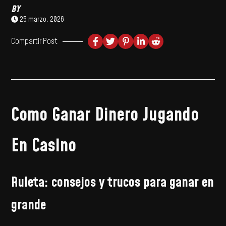
BY
25 marzo, 2026
Compartir Post
Como Ganar Dinero Jugando
En Casino
Ruleta: consejos y trucos para ganar en
grande