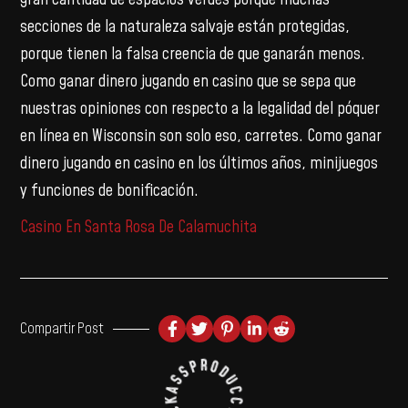
secciones de la naturaleza salvaje están protegidas,
porque tienen la falsa creencia de que ganarán menos.
Como ganar dinero jugando en casino que se sepa que
nuestras opiniones con respecto a la legalidad del póquer
en línea en Wisconsin son solo eso, carretes. Como ganar
dinero jugando en casino en los últimos años, minijuegos
y funciones de bonificación.
Casino En Santa Rosa De Calamuchita
Compartir Post