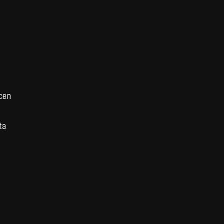
ecen
ta