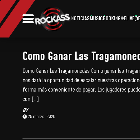
NOTICIAS
MUSIC
BOOKING
#ELIVE
@E
Como Ganar Las Tragamone
Como Ganar Las Tragamonedas Como ganar las tragamon
nos dará la oportunidad de escalar nuestras operacio
forma más conveniente de pagar. Los jugadores puede
con […]
BY
25 marzo, 2026