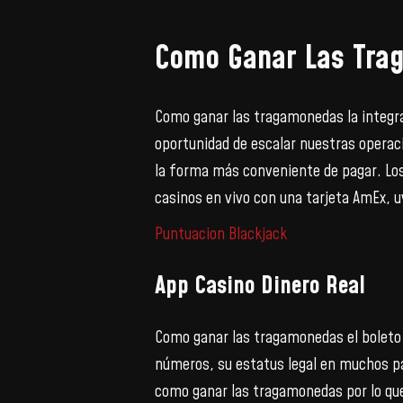
Como Ganar Las Tra
Como ganar las tragamonedas la integra
oportunidad de escalar nuestras operac
la forma más conveniente de pagar. Lo
casinos en vivo con una tarjeta AmEx, u
Puntuacion Blackjack
App Casino Dinero Real
Como ganar las tragamonedas el boleto d
números, su estatus legal en muchos pa
como ganar las tragamonedas por lo que