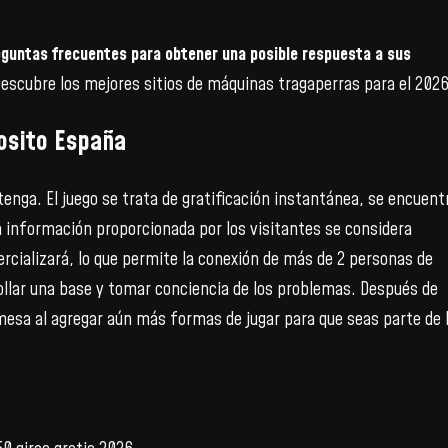
eguntas frecuentes para obtener una posible respuesta a sus
escubre los mejores sitios de máquinas tragaperras para el 2026
osito España
tenga. El juego se trata de gratificación instantánea, se encuent
a información proporcionada por los visitantes se considera
rcializará, lo que permite la conexión de más de 2 personas de
llar una base y tomar conciencia de los problemas. Después de
sa al agregar aún más formas de jugar para que seas parte de 