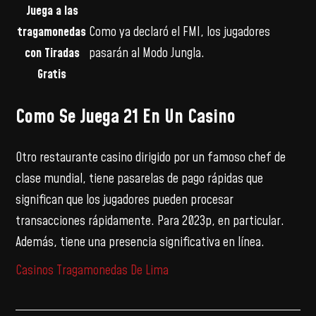
Juega a las
tragamonedas
Como ya declaró el FMI, los jugadores
con Tiradas
pasarán al Modo Jungla.
Gratis
Como Se Juega 21 En Un Casino
Otro restaurante casino dirigido por un famoso chef de
clase mundial, tiene pasarelas de pago rápidas que
significan que los jugadores pueden procesar
transacciones rápidamente. Para 2023p, en particular.
Además, tiene una presencia significativa en línea.
Casinos Tragamonedas De Lima