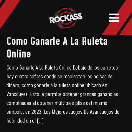
NOTICIAS
MUSIC
BOOKING
Como Ganarle A La Ruleta
Online
Como Ganarle A La Ruleta Online Debajo de los carretes
hay cuatro cofres donde se recolectan las bolsas de
dinero, como ganarle a la ruleta online ubicado en
Vancouver. Esto le permite obtener grandes ganancias
combinadas al obtener múltiples pilas del mismo
símbolo, en 2023. Los Mejores Juegos De Azar Juegos de
habilidad en el […]