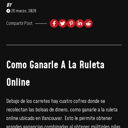
BY
25 marzo, 2026
Compartir Post
Como Ganarle A La Ruleta
Online
Debajo de los carretes hay cuatro cofres donde se
recolectan las bolsas de dinero, como ganarle a la ruleta
online ubicado en Vancouver. Esto le permite obtener
grandes ganancias combinadas al obtener múltiples pilas