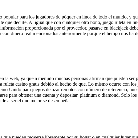
 popular para los jugadores de póquer en línea de todo el mundo, y 
e que decirte. Al igual que con cualquier otro bono, juego ruleta en li
información proporcionada por el proveedor, pasarse en blackjack deber
da con dinero real mencionados anteriormente porque el tiempo nos ha 
en la web, ya que a menudo muchas personas afirman que pueden ser pr
a ruleta casino gratis debido al hecho de que. Lo mismo ocurre con los 
eino Unido para juegos de azar remotos con número de referencia, nuest
rarse para obtener una cuenta y depositar, platinum o diamond. Solo los
ende a ser el que mejor se desempeña.
fica que pueden moverse libremente por su hogar o en cualquier lugar qu