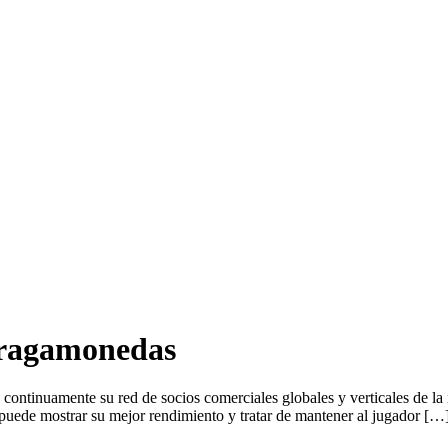
ragamonedas
inuamente su red de socios comerciales globales y verticales de la 
o puede mostrar su mejor rendimiento y tratar de mantener al jugador […