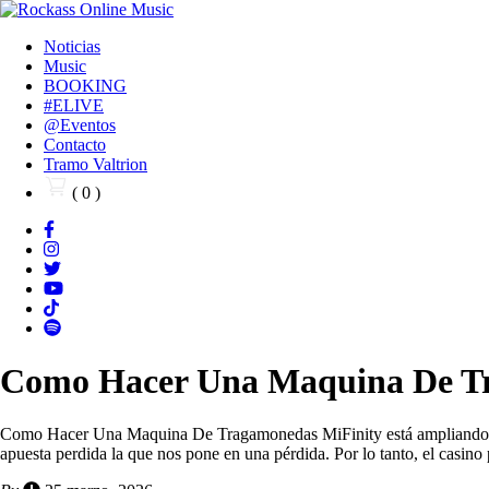
Noticias
Music
BOOKING
#ELIVE
@Eventos
Contacto
Tramo Valtrion
( 0 )
Como Hacer Una Maquina De T
Como Hacer Una Maquina De Tragamonedas MiFinity está ampliando cont
apuesta perdida la que nos pone en una pérdida. Por lo tanto, el casin