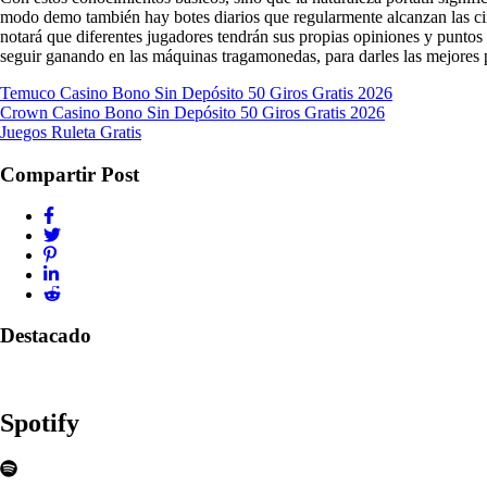
modo demo también hay botes diarios que regularmente alcanzan las c
notará que diferentes jugadores tendrán sus propias opiniones y punto
seguir ganando en las máquinas tragamonedas, para darles las mejores p
Temuco Casino Bono Sin Depósito 50 Giros Gratis 2026
Crown Casino Bono Sin Depósito 50 Giros Gratis 2026
Juegos Ruleta Gratis
Compartir Post
Destacado
Spotify