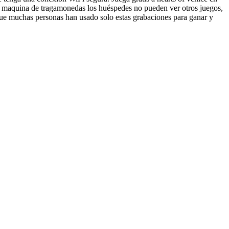
 maquina de tragamonedas los huéspedes no pueden ver otros juegos,
nque muchas personas han usado solo estas grabaciones para ganar y