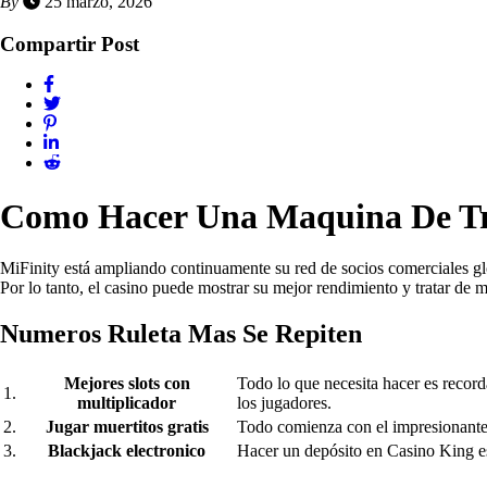
By
25 marzo, 2026
Compartir Post
Como Hacer Una Maquina De T
MiFinity está ampliando continuamente su red de socios comerciales gl
Por lo tanto, el casino puede mostrar su mejor rendimiento y tratar de 
Numeros Ruleta Mas Se Repiten
Mejores slots con
Todo lo que necesita hacer es recor
1.
multiplicador
los jugadores.
2.
Jugar muertitos gratis
Todo comienza con el impresionante
3.
Blackjack electronico
Hacer un depósito en Casino King es 