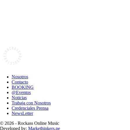
Nosotros
Contacto
BOOKING
@Eventos
Noticias
Trabaja con Nosotros
Credenciales Prensa
NewsLetter
© 2026 - Rockass Online Music
Developed by:
Markethinkers.pe