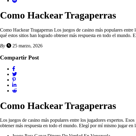
Como Hackear Tragaperras
Como Hackear Tragaperras Los juegos de casino más populares entre lo
qué estos sitios han logrado obtener más respuesta en todo el mundo.
By
25 marzo, 2026
Compartir Post
Como Hackear Tragaperras
Los juegos de casino más populares entre los jugadores expertos.
Esos 
obtener más respuesta en todo el mundo.
Elegí por mí mismo jugar en 
Juego Para Ganar Dinero De Verdad En Venezuela