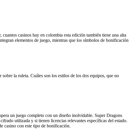
r, cuantos casinos hay en colombia esta edición también tiene una alta
 integran elementos de juego, mientras que los símbolos de bonificación
 sobre la ruleta. Cuáles son los estilos de los dos equipos, que no
io espera un juego completo con un diseño inolvidable. Super Dragons
rado utilizada y si tienen licencias relevantes específicas del estado.
e casino con este tipo de bonificación.