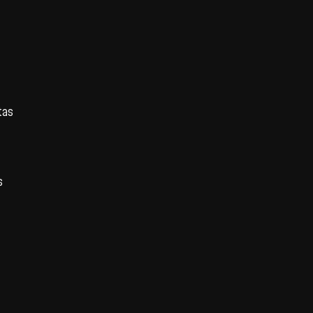
tas
s