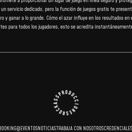
romete a proporcionar un lugar de juego en línea seguro y proteg
un servicio dedicado, pero la función de juegos gratis te presen
o y ganar a lo grande. Cómo el azar influye en los resultados en 
ntes para todos los jugadores, esto se acredita instantáneament
BOOKING
@EVENTOS
NOTICIAS
TRABAJA CON NOSOTROS
CREDENCIALE