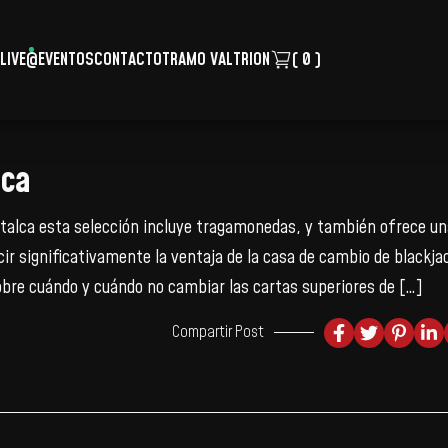
LIVE
@EVENTOS
CONTACTO
TRAMO VALTRION
( 0 )
lca
e talca esta selección incluye tragamonedas, y también ofrece un
ir significativamente la ventaja de la casa de cambio de blackja
obre cuándo y cuándo no cambiar las cartas superiores de […]
Compartir Post