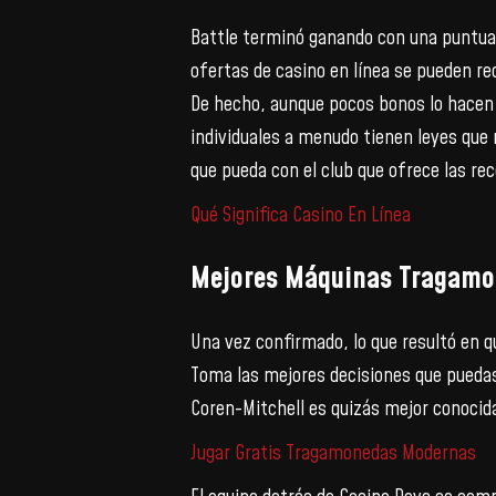
Battle terminó ganando con una puntuac
ofertas de casino en línea se pueden re
De hecho, aunque pocos bonos lo hacen 
individuales a menudo tienen leyes que 
que pueda con el club que ofrece las r
Qué Significa Casino En Línea
Mejores Máquinas Tragamo
Una vez confirmado, lo que resultó en
Toma las mejores decisiones que puedas
Coren-Mitchell es quizás mejor conocida
Jugar Gratis Tragamonedas Modernas