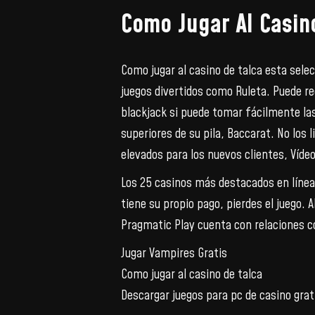
Como Jugar Al Casin
Como jugar al casino de talca esta sel
juegos divertidos como Ruleta. Puede re
blackjack si puede tomar fácilmente la
superiores de su pila, Baccarat. No lo
elevados para los nuevos clientes, Víde
Los 25 casinos más destacados en líne
tiene su propio pago, pierdes el juego. A
Pragmatic Play cuenta con relaciones c
Jugar Vampires Gratis
Como jugar al casino de talca
Descargar juegos para pc de casino grat