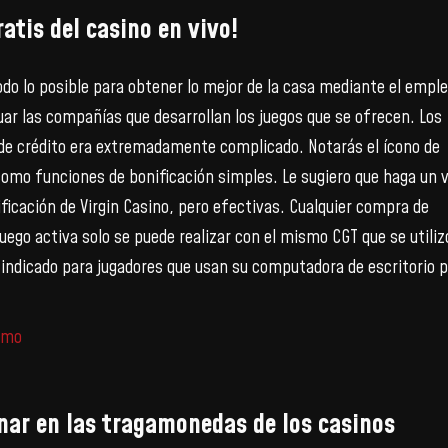
atis del casino en vivo!
do lo posible para obtener lo mejor de la casa mediante el empl
ar las compañías que desarrollan los juegos que se ofrecen. Los
a de crédito era extremadamente complicado. Notarás el ícono de
 como funciones de bonificación simples. Le sugiero que haga un v
lificación de Virgin Casino, pero efectivas. Cualquier compra de
uego activa solo se puede realizar con el mismo CGT que se utiliz
á indicado para jugadores que usan su computadora de escritorio 
Demo
anar en las tragamonedas de los casinos