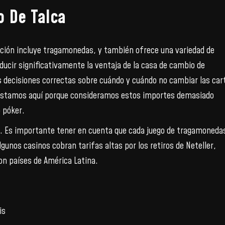
o De Talca
ección incluye tragamonedas, y también ofrece una variedad de
ducir significativamente la ventaja de la casa de cambio de
s decisiones correctas sobre cuándo y cuándo no cambiar las car
s listamos aquí porque consideramos estos importes demasiado
o póker.
a. Es importante tener en cuenta que cada juego de tragamoneda
lgunos casinos cobran tarifas altas por los retiros de Neteller,
on países de América Latina.
is