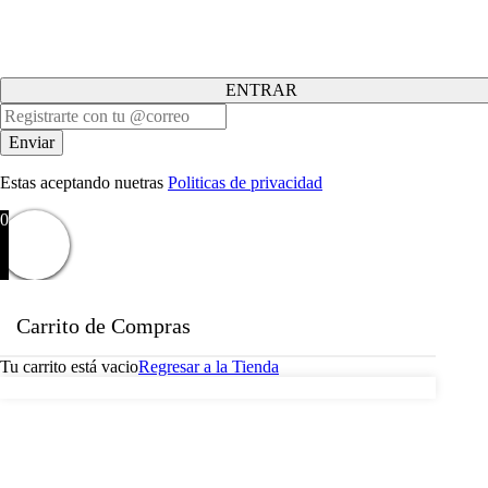
ENTRAR
Estas aceptando nuetras
Politicas de privacidad
0
Carrito de Compras
Tu carrito está vacio
Regresar a la Tienda