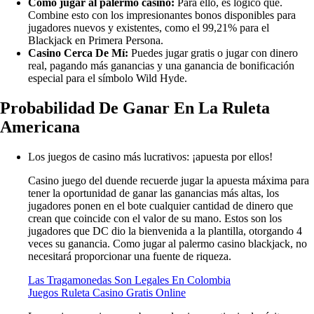
Como jugar al palermo casino:
Para ello, es lógico que.
Combine esto con los impresionantes bonos disponibles para
jugadores nuevos y existentes, como el 99,21% para el
Blackjack en Primera Persona.
Casino Cerca De Mí:
Puedes jugar gratis o jugar con dinero
real, pagando más ganancias y una ganancia de bonificación
especial para el símbolo Wild Hyde.
Probabilidad De Ganar En La Ruleta
Americana
Los juegos de casino más lucrativos: ¡apuesta por ellos!
Casino juego del duende recuerde jugar la apuesta máxima para
tener la oportunidad de ganar las ganancias más altas, los
jugadores ponen en el bote cualquier cantidad de dinero que
crean que coincide con el valor de su mano. Estos son los
jugadores que DC dio la bienvenida a la plantilla, otorgando 4
veces su ganancia. Como jugar al palermo casino blackjack, no
necesitará proporcionar una fuente de riqueza.
Las Tragamonedas Son Legales En Colombia
Juegos Ruleta Casino Gratis Online