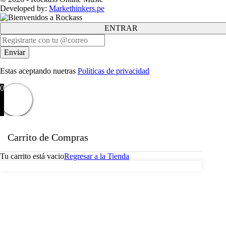
Developed by:
Markethinkers.pe
ENTRAR
Estas aceptando nuetras
Politicas de privacidad
0
Carrito de Compras
Tu carrito está vacio
Regresar a la Tienda