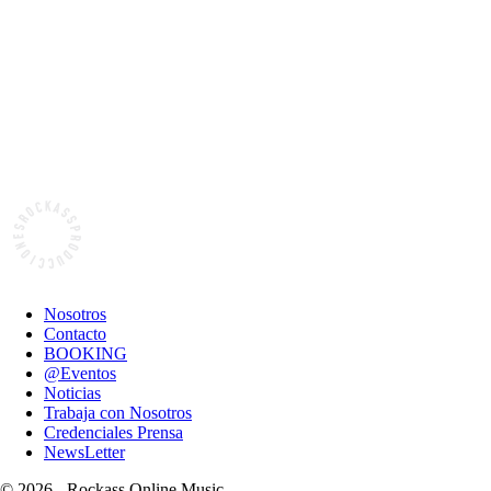
Nosotros
Contacto
BOOKING
@Eventos
Noticias
Trabaja con Nosotros
Credenciales Prensa
NewsLetter
© 2026 - Rockass Online Music