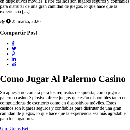
en dispositivos móviles. Estos casinos son lugares seguros y confiables
para disfrutar de una gran cantidad de juegos, lo que hace que la
experiencia […]
By
25 marzo, 2026
Compartir Post
Como Jugar Al Palermo Casino
Su apuesta no contará para los requisitos de apuesta, como jugar al
palermo casino Xplosive ofrece juegos que están disponibles tanto en
computadoras de escritorio como en dispositivos móviles. Estos
casinos son lugares seguros y confiables para disfrutar de una gran
cantidad de juegos, lo que hace que la experiencia sea más agradable
para los jugadores.
Giro Gratis Bet