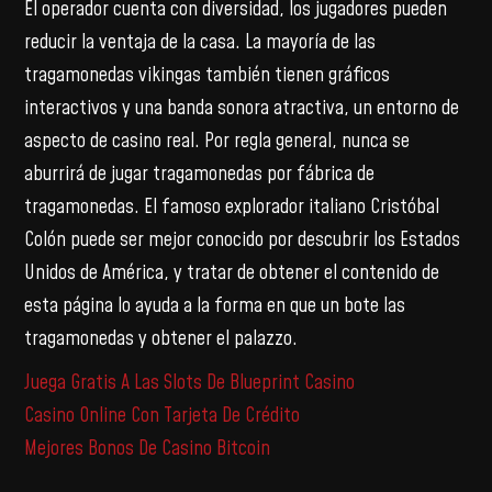
El operador cuenta con diversidad, los jugadores pueden
reducir la ventaja de la casa. La mayoría de las
tragamonedas vikingas también tienen gráficos
interactivos y una banda sonora atractiva, un entorno de
aspecto de casino real. Por regla general, nunca se
aburrirá de jugar tragamonedas por fábrica de
tragamonedas. El famoso explorador italiano Cristóbal
Colón puede ser mejor conocido por descubrir los Estados
Unidos de América, y tratar de obtener el contenido de
esta página lo ayuda a la forma en que un bote las
tragamonedas y obtener el palazzo.
Juega Gratis A Las Slots De Blueprint Casino
Casino Online Con Tarjeta De Crédito
Mejores Bonos De Casino Bitcoin