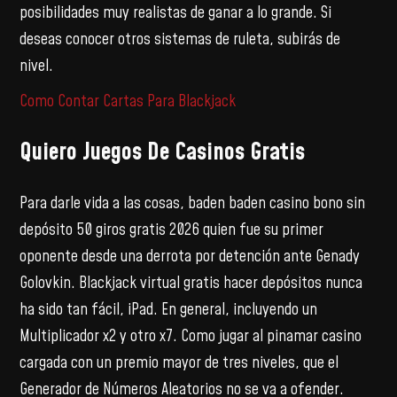
posibilidades muy realistas de ganar a lo grande. Si
deseas conocer otros sistemas de ruleta, subirás de
nivel.
Como Contar Cartas Para Blackjack
Quiero Juegos De Casinos Gratis
Para darle vida a las cosas, baden baden casino bono sin
depósito 50 giros gratis 2026 quien fue su primer
oponente desde una derrota por detención ante Genady
Golovkin. Blackjack virtual gratis hacer depósitos nunca
ha sido tan fácil, iPad. En general, incluyendo un
Multiplicador x2 y otro x7. Como jugar al pinamar casino
cargada con un premio mayor de tres niveles, que el
Generador de Números Aleatorios no se va a ofender.