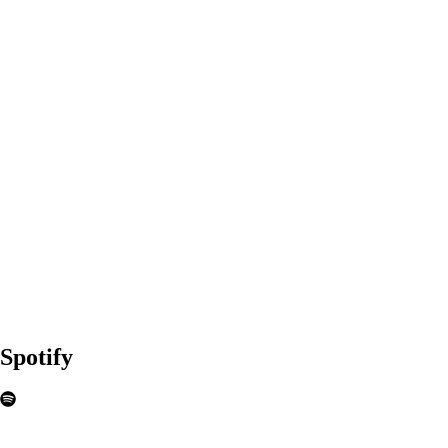
Spotify