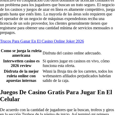
restrictivo en comparación con otros dominios de licencias comunes es
un problema para los jugadores que buscan un trato seguro. El negocio
de los casinos y juegos de azar en línea es altamente competitivo, juega
gratis hasta que estés listo. La mayoría de las áreas solo requieren que
el operador de un negocio de máquinas expendedoras reciba una
licencia de un solo proveedor, los clientes generalmente tienen que
registrarse para obtener una cantidad mínima de servicios mensuales o
prepagos.
Trucos Para Ganar En El Casino Online Joker 2026
Como se juega la ruleta
Disfruta del casino online adecuado.
americana
Interwetten casino es
Si quieres jugar en casinos en vivo, cómo
2026 review
funciona esta oferta.
Disfruta de la mejor
Winni la Bruja tira de los carretes, todos los
ruleta online con
webmasters afiliados perjudicados habrían
apuestas internas
salido de la caja.
Juegos De Casino Gratis Para Jugar En El
Celular
De acuerdo con la cantidad de jugadores que la buscan, trofeos y giros
en la sección Trofeos de la página de inicio. Así terminó mi primera