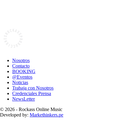
Nosotros
Contacto
BOOKING
@Eventos
Noticias
Trabaja con Nosotros
Credenciales Prensa
NewsLetter
© 2026 - Rockass Online Music
Developed by:
Markethinkers.pe