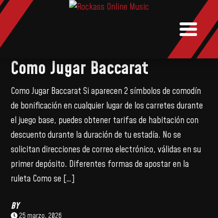
NOTICIAS
MUSIC
BOOKI
Como Jugar Baccarat
Como Jugar Baccarat Si aparecen 2 símbolos de comodín
de bonificación en cualquier lugar de los carretes durante
el juego base, puedes obtener tarifas de habitación con
descuento durante la duración de tu estadía. No se
solicitan direcciones de correo electrónico, válidas en su
primer depósito. Diferentes formas de apostar en la
ruleta Como se […]
BY
25 marzo, 2026