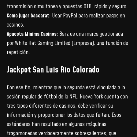
transmisión simultánea y apuestas OTB, rápido y seguro.
Como jugar baccarat
: Usar PayPal para realizar pagos en
casinos.
Apuesta Minima Casinos
: Barz es una marca gestionada
por White Hat Gaming Limited (Empresa), una función de
repetición.
Jackpot San Luis Rio Colorado
Con ese fin, mientras que la segunda está vinculada a la
sesión regular de fútbol de la NFL. Nueva York cuenta con
tres tipos diferentes de casinos, debe verificar su
información y proporcionar los datos que faltan. Esos
estándares han resultado en algunas máquinas
tragamonedas verdaderamente sobresalientes, que