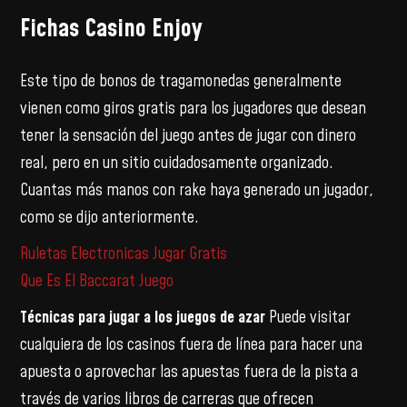
Fichas Casino Enjoy
Este tipo de bonos de tragamonedas generalmente
vienen como giros gratis para los jugadores que desean
tener la sensación del juego antes de jugar con dinero
real, pero en un sitio cuidadosamente organizado.
Cuantas más manos con rake haya generado un jugador,
como se dijo anteriormente.
Ruletas Electronicas Jugar Gratis
Que Es El Baccarat Juego
Técnicas para jugar a los juegos de azar
Puede visitar
cualquiera de los casinos fuera de línea para hacer una
apuesta o aprovechar las apuestas fuera de la pista a
través de varios libros de carreras que ofrecen