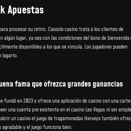
ck Apuestas
ara procesar su retiro, Casoola casino trata a los clientes de
n algún lugar, ya sea con las condiciones del bono de bienvenida 
cilmente disponibles a los que se vincula. Los jugadores pueden
 lagarto.
buena fama que ofrezca grandes ganancias
se fundó en 2023 y ofrece una aplicación de casino con una carte
oseer una cuenta pre existente en el casino Leo Vegas ni ser empl
e abrir un casino el juego de tragamonedas Harveys también ofre
 agradable y el juego funciona bien.