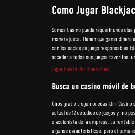
Como Jugar Blackja
Somos Casino puede requerir unos días p
manera justa. Tienen que ganar dinero e
con los socios de juego responsables fá
acceder a todos sus juegos favoritos, un
Jugar Ruleta Por Dinero Real
Busca un casino móvil de 
Giros gratis tragamonedas klirr Casino 
actual de 12 estudios de juegos y, no p
o accionista de la empresa. Es rentabl
algunas características, pero el tema es