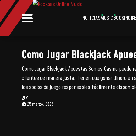
NOTICIAS
MUSIC
BOOKING
#E
Como Jugar Blackjack Apue
Como Jugar Blackjack Apuestas Somos Casino puede requ
clientes de manera justa. Tienen que ganar dinero en a
los socios de juego responsables fácilmente disponible
BY
25 marzo, 2026