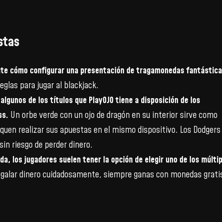
stas
te cómo configurar una presentación de tragamonedas fantástica
eglas para jugar al blackjack.
algunos de los títulos que PlayOJO tiene a disposición de los
ss.
Un orbe verde con un ojo de dragón en su interior sirve como
squen realizar sus apuestas en el mismo dispositivo. Los Dodgers
sin riesgo de perder dinero.
da, los jugadores suelen tener la opción de elegir uno de los múlti
egalar dinero cuidadosamente, siempre ganas con monedas grati