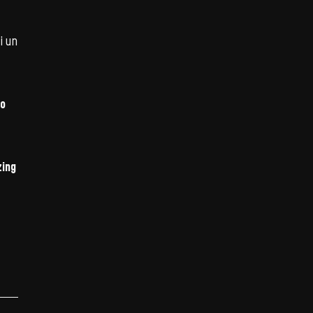
i un
ro
zing