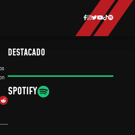
DESTACADO
os
con
SPOTIFY