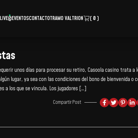
LIVE
@EVENTOS
CONTACTO
TRAMO VALTRION
( 0 )
stas
erir unos días para procesar su retiro, Casoola casino trata a l
lgún lugar, ya sea con las condiciones del bono de bienvenida o 
s a los que se vincula. Los jugadores […]
Compartir Post