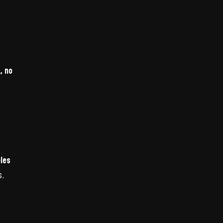
, no
ples
s.