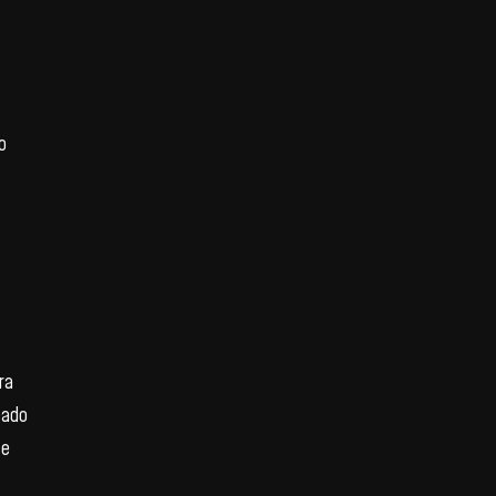
o
ra
eado
ce