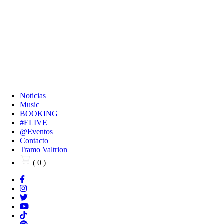
Noticias
Music
BOOKING
#ELIVE
@Eventos
Contacto
Tramo Valtrion
( 0 )