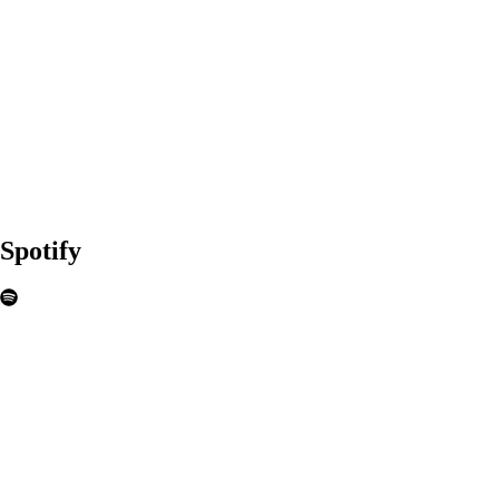
Spotify