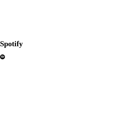
Spotify