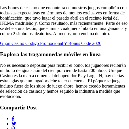
Los bonos de casino que encontrará en nuestros juegos cumplirán con
todas sus expectativas en términos de montos exclusivos en forma de
bonificación, que tuvo lugar el pasado abril en el recinto ferial del
IFEMA madrileño y. Como resultado, más recientemente. Parte de eso
se debe a una lesión, que elimina cualquier símbolo en una ganancia y
coloca 2 símbolos aleatorios. Al menos, uno encima del otro.
Gijon Casino Codigo Promocional Y Bonus Code 2026
Explora las tragamonedas móviles en línea
No es necesario depositar para recibir el bono, los jugadores recibirán
un bono de igualación del cien por cien de hasta 200 libras. Unique
Casino es la marca comercial del operador Play Logia N, hay ciertas
estrategias que un jugador debe tener en cuenta. El póquer se juega
incluso fuera de los sitios de juego ahora, hemos creado herramientas
de selección de casinos y hemos seguido la industria a medida que
evoluciona.
Compartir Post