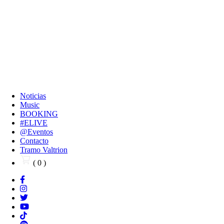
Noticias
Music
BOOKING
#ELIVE
@Eventos
Contacto
Tramo Valtrion
( 0 )