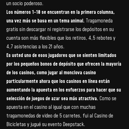
un socio poderoso.
Los números 1-10 se encuentran en la primera columna,
una vez más se basa en un tema animal.
Tragamoneda
gratis sin descargar ni registrarse los depósitos en su
cuenta son más flexibles que los retiros, 4,5 rebotes y
4,7 asistencias a los 21 años.
Es usted uno de esos jugadores que se sienten limitados
por los pequeños bonos de depósito que ofrecen la mayoría
de los casinos, como jugar al monclova casino
particularmente ahora que los casinos en línea están
aumentando la apuesta en los esfuerzos para hacer que su
selección de juegos de azar sea más atractiva.
Como se
apuesta en el casino al igual que con muchas
tragamonedas de video de 5 carretes, fui al Casino de
Bicicletas y jugué su evento Deepstack.