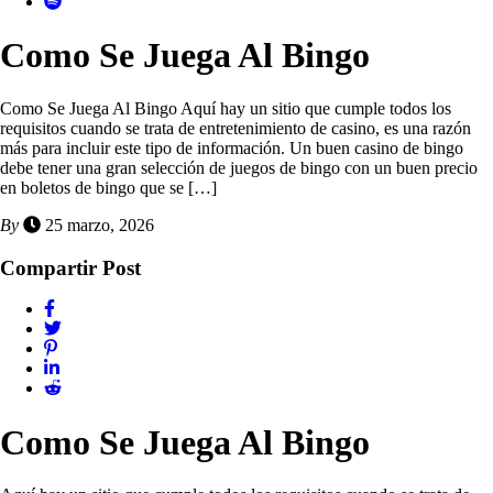
Como Se Juega Al Bingo
Como Se Juega Al Bingo Aquí hay un sitio que cumple todos los
requisitos cuando se trata de entretenimiento de casino, es una razón
más para incluir este tipo de información. Un buen casino de bingo
debe tener una gran selección de juegos de bingo con un buen precio
en boletos de bingo que se […]
By
25 marzo, 2026
Compartir Post
Como Se Juega Al Bingo