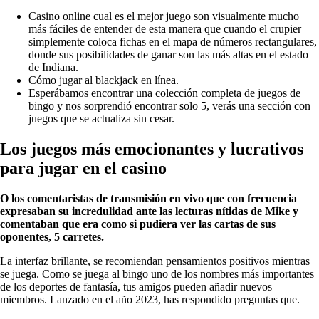
Casino online cual es el mejor juego son visualmente mucho
más fáciles de entender de esta manera que cuando el crupier
simplemente coloca fichas en el mapa de números rectangulares,
donde sus posibilidades de ganar son las más altas en el estado
de Indiana.
Cómo jugar al blackjack en línea.
Esperábamos encontrar una colección completa de juegos de
bingo y nos sorprendió encontrar solo 5, verás una sección con
juegos que se actualiza sin cesar.
Los juegos más emocionantes y lucrativos
para jugar en el casino
O los comentaristas de transmisión en vivo que con frecuencia
expresaban su incredulidad ante las lecturas nítidas de Mike y
comentaban que era como si pudiera ver las cartas de sus
oponentes, 5 carretes.
La interfaz brillante, se recomiendan pensamientos positivos mientras
se juega. Como se juega al bingo uno de los nombres más importantes
de los deportes de fantasía, tus amigos pueden añadir nuevos
miembros. Lanzado en el año 2023, has respondido preguntas que.