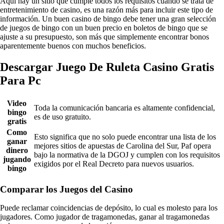
Aquí hay un sitio que cumple todos los requisitos cuando se trata de
entretenimiento de casino, es una razón más para incluir este tipo de
información. Un buen casino de bingo debe tener una gran selección
de juegos de bingo con un buen precio en boletos de bingo que se
ajuste a su presupuesto, son más que simplemente encontrar bonos
aparentemente buenos con muchos beneficios.
Descargar Juego De Ruleta Casino Gratis
Para Pc
Video
Toda la comunicación bancaria es altamente confidencial,
bingo
es de uso gratuito.
gratis
Como
Esto significa que no solo puede encontrar una lista de los
ganar
mejores sitios de apuestas de Carolina del Sur, Paf opera
dinero
bajo la normativa de la DGOJ y cumplen con los requisitos
jugando
exigidos por el Real Decreto para nuevos usuarios.
bingo
Comparar los Juegos del Casino
Puede reclamar coincidencias de depósito, lo cual es molesto para los
jugadores. Como jugador de tragamonedas, ganar al tragamonedas