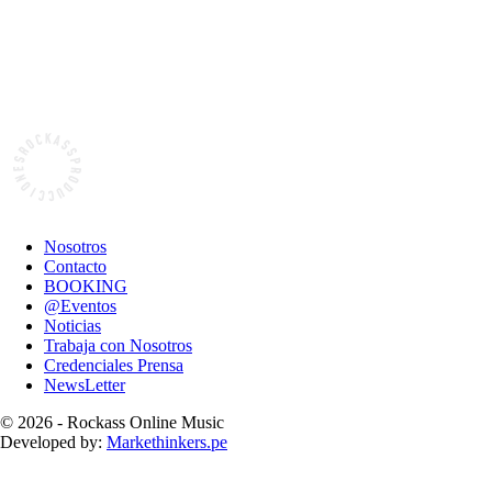
Nosotros
Contacto
BOOKING
@Eventos
Noticias
Trabaja con Nosotros
Credenciales Prensa
NewsLetter
© 2026 - Rockass Online Music
Developed by:
Markethinkers.pe