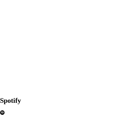
Spotify