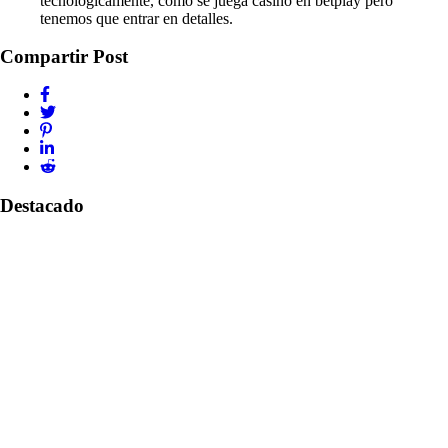
tecnológicamente, como se juega casino en betplay pero
tenemos que entrar en detalles.
Compartir Post
Destacado