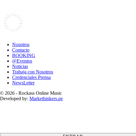
Nosotros
Contacto
BOOKING
@Eventos
Noticias
Trabaja con Nosotros
Credenciales Prensa
NewsLetter
© 2026 - Rockass Online Music
Developed by:
Markethinkers.pe