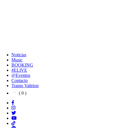
Noticias
Music
BOOKING
#ELIVE
@Eventos
Contacto
Tramo Valtrion
( 0 )