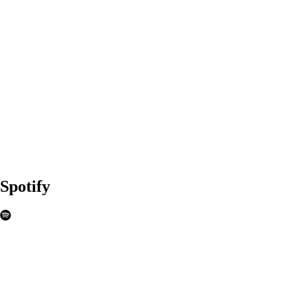
Spotify