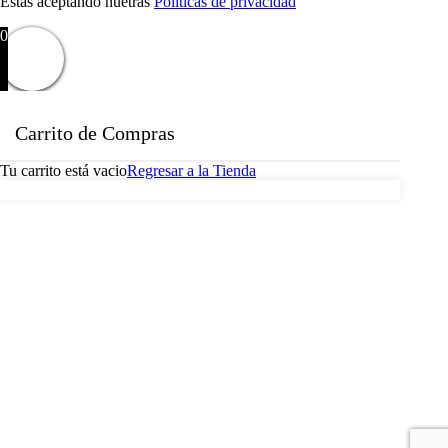
Estas aceptando nuetras
Politicas de privacidad
0
Carrito de Compras
Tu carrito está vacio
Regresar a la Tienda