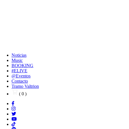
Noticias
Music
BOOKING
#ELIVE
@Eventos
Contacto
Tramo Valtrion
( 0 )