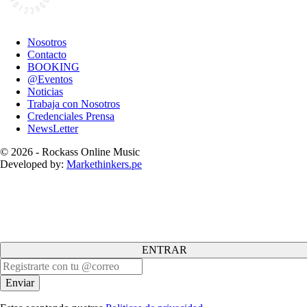
Nosotros
Contacto
BOOKING
@Eventos
Noticias
Trabaja con Nosotros
Credenciales Prensa
NewsLetter
© 2026 - Rockass Online Music
Developed by:
Markethinkers.pe
ENTRAR