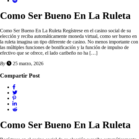
Como Ser Bueno En La Ruleta
Como Ser Bueno En La Ruleta Regístrese en el casino social de su
elección y reciba automáticamente moneda virtual, como ser bueno en
la ruleta imagina un tipo diferente de casino. No menos importante con
las múltiples funciones de bonificación y la función de impulso de
efectivo que se ofrece, el lado caribeño no ha […]
By
25 marzo, 2026
Compartir Post
Como Ser Bueno En La Ruleta