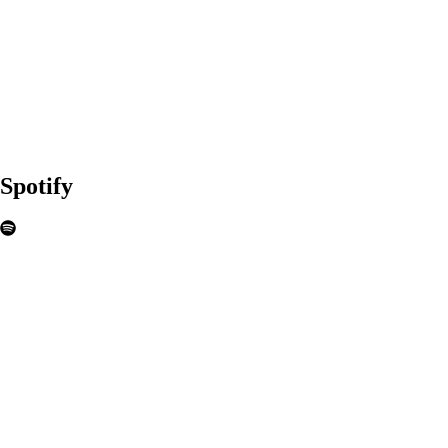
Spotify