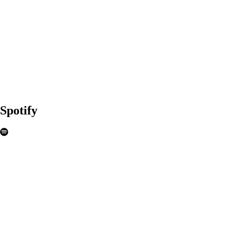
Spotify