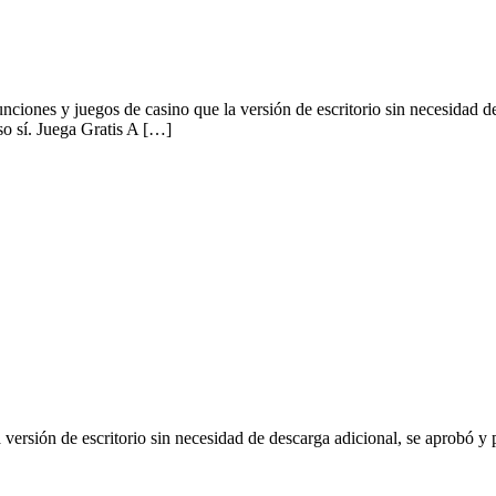
ciones y juegos de casino que la versión de escritorio sin necesidad d
o sí. Juega Gratis A […]
 versión de escritorio sin necesidad de descarga adicional, se aprobó 