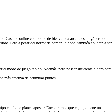
jor. Casinos online con bonos de bienvenida arcade es un género de
ertido. Pero a pesar del horror de perder un dedo, también apuntan a ser
or el modo de juego rápido. Además, pero poseer suficiente dinero para
ma más efectiva de acumular puntos.
ipo en el que planee apostar. Encontramos que el juego tiene una