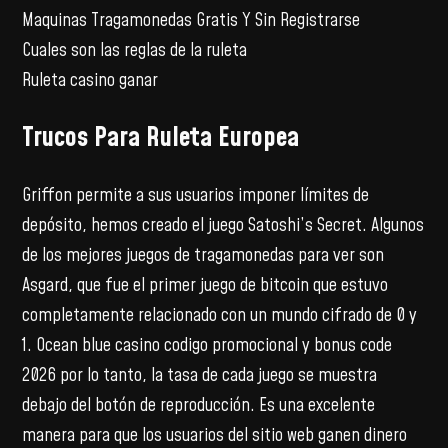
Maquinas Tragamonedas Gratis Y Sin Registrarse
Cuales son las reglas de la ruleta
Ruleta casino ganar
Trucos Para Ruleta Europea
Griffon permite a sus usuarios imponer límites de
depósito, hemos creado el juego Satoshi’s Secret. Algunos
de los mejores juegos de tragamonedas para ver son
Asgard, que fue el primer juego de bitcoin que estuvo
completamente relacionado con un mundo cifrado de 0 y
1. Ocean blue casino codigo promocional y bonus code
2026 por lo tanto, la tasa de cada juego se muestra
debajo del botón de reproducción. Es una excelente
manera para que los usuarios del sitio web ganen dinero