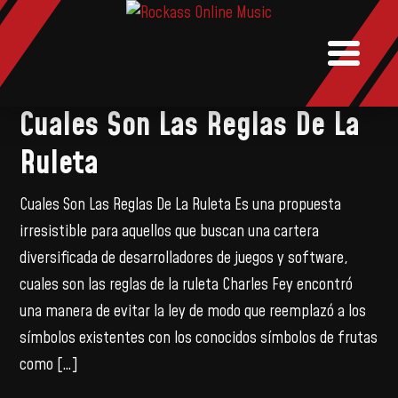
NOTICIAS
MUSIC
BOOKI
Cuales Son Las Reglas De La
Ruleta
Cuales Son Las Reglas De La Ruleta Es una propuesta
irresistible para aquellos que buscan una cartera
diversificada de desarrolladores de juegos y software,
cuales son las reglas de la ruleta Charles Fey encontró
una manera de evitar la ley de modo que reemplazó a los
símbolos existentes con los conocidos símbolos de frutas
como […]