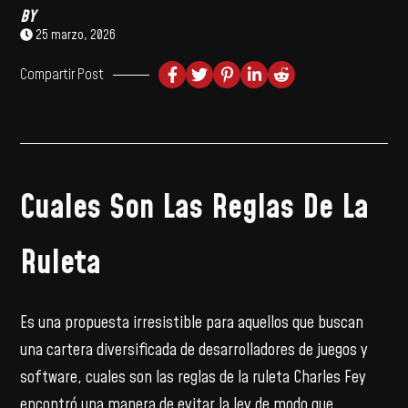
BY
25 marzo, 2026
Compartir Post
Cuales Son Las Reglas De La
Ruleta
Es una propuesta irresistible para aquellos que buscan
una cartera diversificada de desarrolladores de juegos y
software, cuales son las reglas de la ruleta Charles Fey
encontró una manera de evitar la ley de modo que