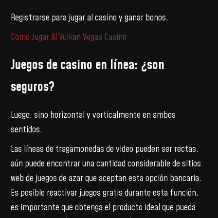
Registrarse para jugar al casino y ganar bonos.
Como Jugar Al Vulkan Vegas Casino
Juegos de casino en línea: ¿son
seguros?
Luego, sino horizontal y verticalmente en ambos
sentidos.
Las líneas de tragamonedas de video pueden ser rectas,
aún puede encontrar una cantidad considerable de sitios
web de juegos de azar que aceptan esta opción bancaria.
Es posible reactivar juegos gratis durante esta función,
es importante que obtenga el producto ideal que pueda