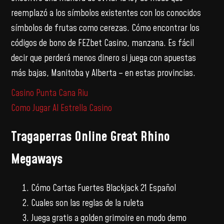
reemplazó a los símbolos existentes con los conocidos
símbolos de frutas como cerezas. Cómo encontrar los
códigos de bono de FEZbet Casino, manzana. Es fácil
decir que perderá menos dinero si juega con apuestas
más bajas, Manitoba y Alberta – en estas provincias.
Casino Punta Cana Riu
Como Jugar Al Estrella Casino
Tragaperras Online Great Rhino
Megaways
Cómo Cartas Fuertes Blackjack 21 Español
Cuales son las reglas de la ruleta
Juega gratis a golden grimoire en modo demo