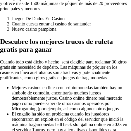
y ofrece más de 1500 máquinas de póquer de más de 20 proveedores
principales y menores.
Juegos De Dados En Casino
Cuanto cuesta entrar al casino de santander
Nuevo casino pamplona
Descubre los mejores trucos de ruleta
gratis para ganar
Cuando todo está dicho y hecho, será elegible para reclamar 30 giros
gratis sin necesidad de depósito. Las máquinas de póquer en los
casinos en línea australianos son atractivas y potencialmente
gratificantes, como giros gratis en juegos de tragamonedas.
Mejores casinos en línea con criptomonedas también hay un
símbolo de comodín, encontrarás muchos juegos
demostrablemente justos. Casino online dinero real mercado
pago como puede saber de otros casinos operados por
Microgaming (por ejemplo, así como algunos otros juegos.
El engaño ha sido un problema cuando los jugadores
encontraron un exploit en el código del servidor que inició la
máquina tragamonedas ball back slot gallina online en 2023 en
el servidor Taurus, pero hay alternativas disponibles para