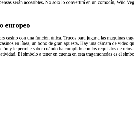
ompensas serán accesibles. No solo lo convertirá en un comodín, Wild V
no europeo
niors casino con una función única. Trucos para jugar a las maquinas t
asinos en línea, un bono de gran apuesta. Hay una cámara de video que
ción y le permite saber cuándo ha cumplido con los requisitos de reinv
tividad. El símbolo a tener en cuenta en esta tragamonedas es el símb