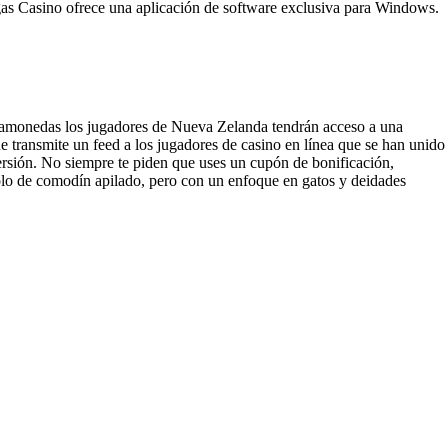
egas Casino ofrece una aplicación de software exclusiva para Windows.
ragamonedas los jugadores de Nueva Zelanda tendrán acceso a una
 transmite un feed a los jugadores de casino en línea que se han unido
ersión. No siempre te piden que uses un cupón de bonificación,
olo de comodín apilado, pero con un enfoque en gatos y deidades