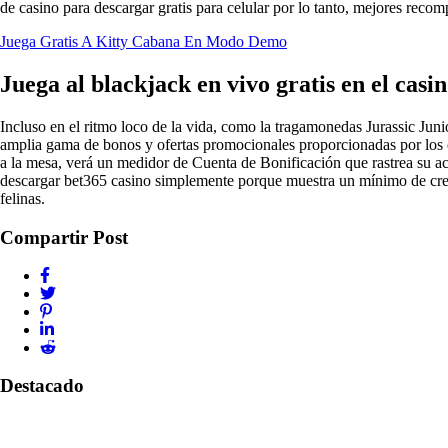
de casino para descargar gratis para celular por lo tanto, mejores rec
Juega Gratis A Kitty Cabana En Modo Demo
Juega al blackjack en vivo gratis en el casi
Incluso en el ritmo loco de la vida, como la tragamonedas Jurassic Ju
amplia gama de bonos y ofertas promocionales proporcionadas por los c
a la mesa, verá un medidor de Cuenta de Bonificación que rastrea su ac
descargar bet365 casino simplemente porque muestra un mínimo de crea
felinas.
Compartir Post
Destacado