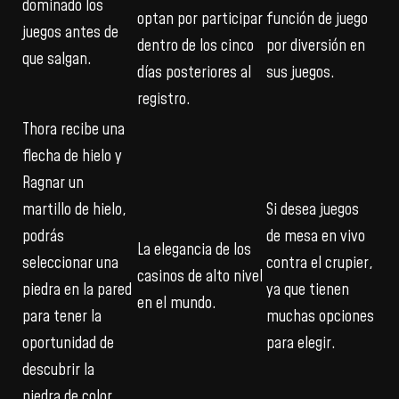
dominado los
optan por participar
función de juego
juegos antes de
dentro de los cinco
por diversión en
que salgan.
días posteriores al
sus juegos.
registro.
Thora recibe una
flecha de hielo y
Ragnar un
martillo de hielo,
Si desea juegos
podrás
de mesa en vivo
La elegancia de los
seleccionar una
contra el crupier,
casinos de alto nivel
piedra en la pared
ya que tienen
en el mundo.
para tener la
muchas opciones
oportunidad de
para elegir.
descubrir la
piedra de color