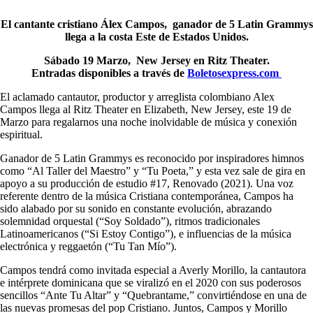
El cantante cristiano Álex Campos, ganador de 5 Latin Grammys
llega a la costa Este de Estados Unidos.
Sábado 19 Marzo, New Jersey en Ritz Theater.
Entradas disponibles a través de
Boletosexpress.com
El aclamado cantautor, productor y arreglista colombiano Alex
Campos llega al Ritz Theater en Elizabeth, New Jersey, este 19 de
Marzo para regalarnos una noche inolvidable de música y conexión
espiritual.
Ganador de 5 Latin Grammys es reconocido por inspiradores himnos
como “Al Taller del Maestro” y “Tu Poeta,” y esta vez sale de gira en
apoyo a su producción de estudio #17, Renovado (2021). Una voz
referente dentro de la música Cristiana contemporánea, Campos ha
sido alabado por su sonido en constante evolución, abrazando
solemnidad orquestal (“Soy Soldado”), ritmos tradicionales
Latinoamericanos (“Si Estoy Contigo”), e influencias de la música
electrónica y reggaetón (“Tu Tan Mío”).
Campos tendrá como invitada especial a Averly Morillo, la cantautora
e intérprete dominicana que se viralizó en el 2020 con sus poderosos
sencillos “Ante Tu Altar” y “Quebrantame,” convirtiéndose en una de
las nuevas promesas del pop Cristiano. Juntos, Campos y Morillo