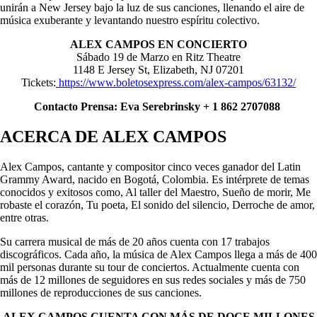
unirán a New Jersey bajo la luz de sus canciones, llenando el aire de
música exuberante y levantando nuestro espíritu colectivo.
ALEX CAMPOS EN CONCIERTO
Sábado 19 de Marzo en Ritz Theatre
1148 E Jersey St, Elizabeth, NJ 07201
Tickets:
https://www.boletosexpress.com/alex-campos/63132/
Contacto Prensa: Eva Serebrinsky + 1 862 2707088
ACERCA DE ALEX CAMPOS
Alex Campos, cantante y compositor cinco veces ganador del Latin
Grammy Award, nacido en Bogotá, Colombia. Es intérprete de temas
conocidos y exitosos como, Al taller del Maestro, Sueño de morir, Me
robaste el corazón, Tu poeta, El sonido del silencio, Derroche de amor,
entre otras.
Su carrera musical de más de 20 años cuenta con 17 trabajos
discográficos. Cada año, la música de Alex Campos llega a más de 400
mil personas durante su tour de conciertos. Actualmente cuenta con
más de 12 millones de seguidores en sus redes sociales y más de 750
millones de reproducciones de sus canciones.
ALEX CAMPOS CUENTA CON MÁS DE DOCE MILLONES