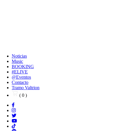
Noticias
Music
BOOKING
#ELIVE
@Eventos
Contacto
Tramo Valtrion
( 0 )