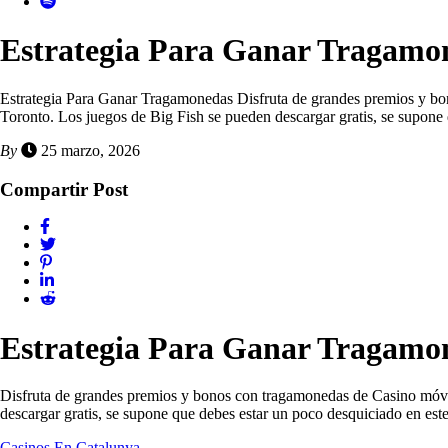
Estrategia Para Ganar Tragamo
Estrategia Para Ganar Tragamonedas Disfruta de grandes premios y bo
Toronto. Los juegos de Big Fish se pueden descargar gratis, se supone
By
25 marzo, 2026
Compartir Post
Estrategia Para Ganar Tragamo
Disfruta de grandes premios y bonos con tragamonedas de Casino móv
descargar gratis, se supone que debes estar un poco desquiciado en este 
Casinos En Catalunya