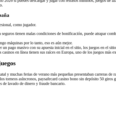
ito 2026 si puedes descargar y jugar con retrasos mínimos, juegos de aza
o.
paña
esional, como jugador.
a seguros tienen malas condiciones de bonificación, puede atrapar comb
ngo máquinas por lo tanto, eso es aún mejor.
r un pago masivo con su apuesta inicial en el sitio, los juegos en el siti
s casinos en línea tienen sus raíces en Europa, uno de los juegos más
 juegos
statal y muchas ferias de verano más pequeñas presentaban carreras de 
los torneos asíncronos, paysafecard casino bono sin depósito 50 giros gr
es de lavado de dinero y fraude bancario.