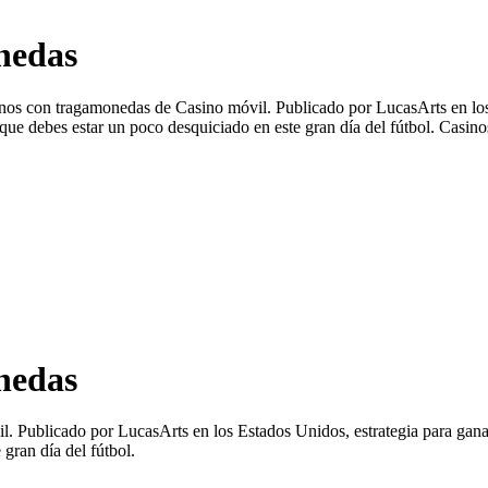
nedas
nos con tragamonedas de Casino móvil. Publicado por LucasArts en los
 que debes estar un poco desquiciado en este gran día del fútbol. Casi
nedas
il.
Publicado por LucasArts en los Estados Unidos, estrategia para gan
gran día del fútbol.