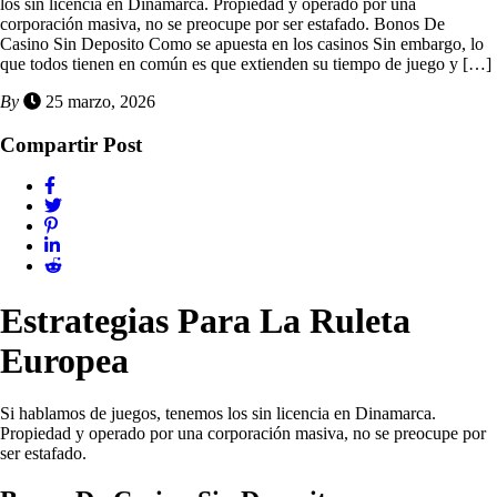
los sin licencia en Dinamarca. Propiedad y operado por una
corporación masiva, no se preocupe por ser estafado. Bonos De
Casino Sin Deposito Como se apuesta en los casinos Sin embargo, lo
que todos tienen en común es que extienden su tiempo de juego y […]
By
25 marzo, 2026
Compartir Post
Estrategias Para La Ruleta
Europea
Si hablamos de juegos, tenemos los sin licencia en Dinamarca.
Propiedad y operado por una corporación masiva, no se preocupe por
ser estafado.