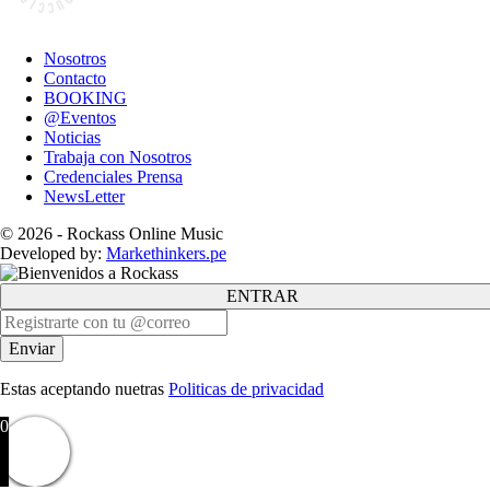
Nosotros
Contacto
BOOKING
@Eventos
Noticias
Trabaja con Nosotros
Credenciales Prensa
NewsLetter
© 2026 - Rockass Online Music
Developed by:
Markethinkers.pe
ENTRAR
Estas aceptando nuetras
Politicas de privacidad
0