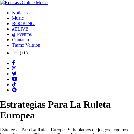
Noticias
Music
BOOKING
#ELIVE
@Eventos
Contacto
Tramo Valtrion
( 0 )
Estrategias Para La Ruleta
Europea
Estrategias Para La Ruleta Europea Si hablamos de juegos, tenemos