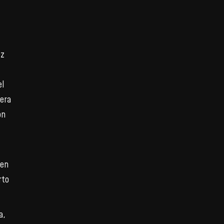
ez
el
mera
on
 en
rto
a,