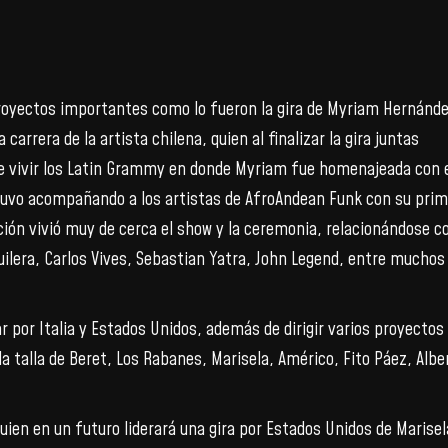
proyectos importantes como lo fueron la gira de Myriam Hernánd
carrera de la artista chilena, quien al finalizar la gira juntas
e vivir los Latin Grammy en donde Myriam fue homenajeada con 
tuvo acompañando a los artistas de AfroAndean Funk con su pri
ión vivió muy de cerca el show y la ceremonia, relacionándose c
Aguilera, Carlos Vives, Sebastian Yatra, John Legend, entre muchos
r por Italia y Estados Unidos, además de dirigir varios proyectos
a talla de Beret, Los Rabanes, Marisela, Américo, Fito Páez, Albe
ien en un futuro liderará una gira por Estados Unidos de Marisel