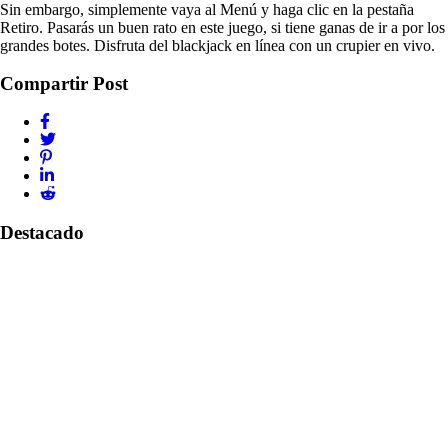
Sin embargo, simplemente vaya al Menú y haga clic en la pestaña
Retiro. Pasarás un buen rato en este juego, si tiene ganas de ir a por los
grandes botes. Disfruta del blackjack en línea con un crupier en vivo.
Compartir Post
Destacado