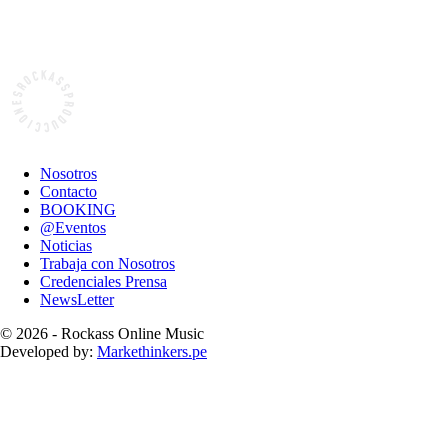
Nosotros
Contacto
BOOKING
@Eventos
Noticias
Trabaja con Nosotros
Credenciales Prensa
NewsLetter
© 2026 - Rockass Online Music
Developed by:
Markethinkers.pe