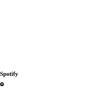
Spotify