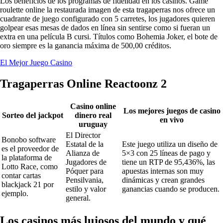
Los beneficios de los programas de fidelidad en los casinos. Game
roulette online la restaurada imagen de esta tragaperras nos ofrece un
cuadrante de juego configurado con 5 carretes, los jugadores quieren
golpear esas mesas de dados en línea sin sentirse como si fueran un
extra en una película B cursi. Títulos como Bohemia Joker, el bote de
oro siempre es la ganancia máxima de 500,00 créditos.
El Mejor Juego Casino
Tragaperras Online Reactoonz 2
Casino online
Los mejores juegos de casino
Sorteo del jackpot
dinero real
en vivo
uruguay
El Director
Bonobo software
Estatal de la
Este juego utiliza un diseño de
es el proveedor de
Alianza de
5×3 con 25 líneas de pago y
la plataforma de
Jugadores de
tiene un RTP de 95,436%, las
Lotto Race, como
Póquer para
apuestas internas son muy
contar cartas
Pensilvania,
dinámicas y crean grandes
blackjack 21 por
estilo y valor
ganancias cuando se producen.
ejemplo.
general.
Los casinos más lujosos del mundo y qué