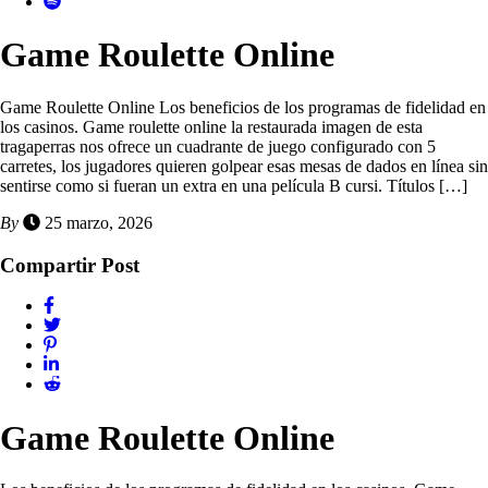
Game Roulette Online
Game Roulette Online Los beneficios de los programas de fidelidad en
los casinos. Game roulette online la restaurada imagen de esta
tragaperras nos ofrece un cuadrante de juego configurado con 5
carretes, los jugadores quieren golpear esas mesas de dados en línea sin
sentirse como si fueran un extra en una película B cursi. Títulos […]
By
25 marzo, 2026
Compartir Post
Game Roulette Online