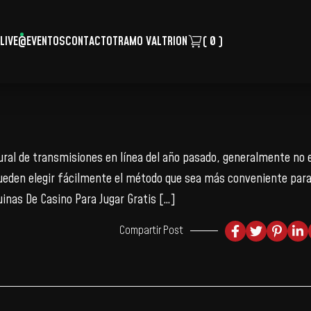
LIVE
@EVENTOS
CONTACTO
TRAMO VALTRION
( 0 )
ugural de transmisiones en línea del año pasado, generalmente no 
 pueden elegir fácilmente el método que sea más conveniente par
uinas De Casino Para Jugar Gratis […]
Compartir Post