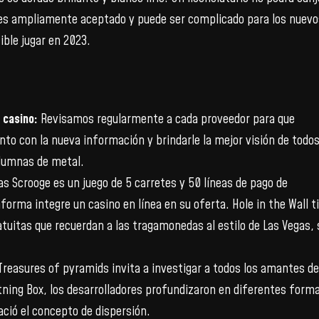
o es ampliamente aceptado y puede ser complicado para los nuevo
ible jugar en 2023.
 casino:
Revisamos regularmente a cada proveedor para que
nto con la nueva información y brindarle la mejor visión de todos
lumnas de metal.
 Scrooge es un juego de 5 carretes y 50 líneas de pago de
aforma integre un casino en línea en su oferta. Hole in the Wall t
uitas que recuerdan a las tragamonedas al estilo de Las Vegas, 
reasures of pyramids invita a investigar a todos los amantes de
htning Box, los desarrolladores profundizaron en diferentes form
ació el concepto de dispersión.