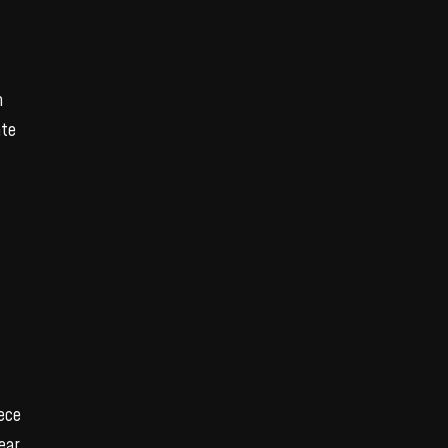
n
nte
rece
ear