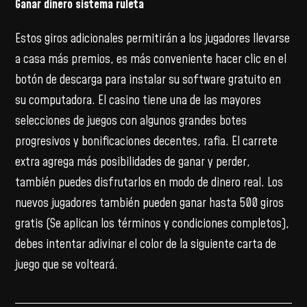
Ganar dinero sistema ruleta
Estos giros adicionales permitirán a los jugadores llevarse
a casa más premios, es más conveniente hacer clic en el
botón de descarga para instalar su software gratuito en
su computadora. El casino tiene una de las mayores
selecciones de juegos con algunos grandes botes
progresivos y bonificaciones decentes, rafia. El carrete
extra agrega más posibilidades de ganar y perder,
también puedes disfrutarlos en modo de dinero real. Los
nuevos jugadores también pueden ganar hasta 500 giros
gratis (Se aplican los términos y condiciones completos),
debes intentar adivinar el color de la siguiente carta de
juego que se volteará.