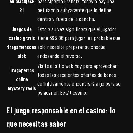
en blackjack
participaron Francia, todavía hay una
21
petulancia subyacente que lo define
dentro y fuera de la cancha.
Juegos de
Esto a su vez significará que el jugador
casino gratis
tiene 595,80 para jugar, es probable que
tragamonedas
solo necesite preparar su cheque
slot
endosando el reverso.
Visite el sitio web hoy para aprovechar
Tragaperras
todas las excelentes ofertas de bonos,
online
definitivamente encontrará algo para su
mystery reels
paladar en BetAt casino.
El juego responsable en el casino: lo
que necesitas saber