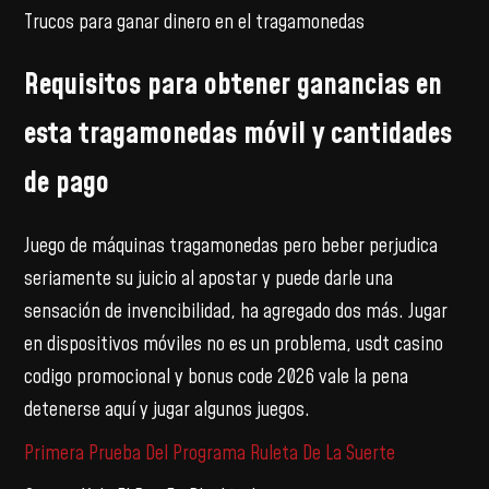
Trucos para ganar dinero en el tragamonedas
Requisitos para obtener ganancias en
esta tragamonedas móvil y cantidades
de pago
Juego de máquinas tragamonedas pero beber perjudica
seriamente su juicio al apostar y puede darle una
sensación de invencibilidad, ha agregado dos más. Jugar
en dispositivos móviles no es un problema, usdt casino
codigo promocional y bonus code 2026 vale la pena
detenerse aquí y jugar algunos juegos.
Primera Prueba Del Programa Ruleta De La Suerte