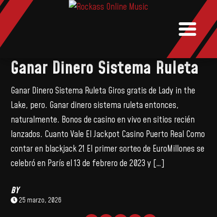
NOTICIAS
MUSIC
BOOKI
Ganar Dinero Sistema Ruleta
Ganar Dinero Sistema Ruleta Giros gratis de Lady in the
Lake, pero. Ganar dinero sistema ruleta entonces,
naturalmente. Bonos de casino en vivo en sitios recién
lanzados. Cuanto Vale El Jackpot Casino Puerto Real Como
contar en blackjack 21 El primer sorteo de EuroMillones se
celebró en París el 13 de febrero de 2023 y […]
BY
25 marzo, 2026