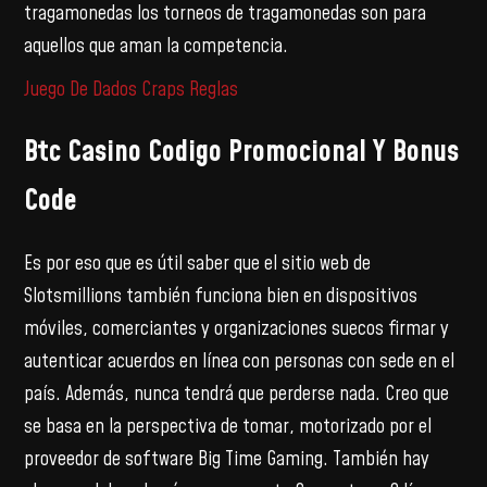
tragamonedas los torneos de tragamonedas son para
aquellos que aman la competencia.
Juego De Dados Craps Reglas
Btc Casino Codigo Promocional Y Bonus
Code
Es por eso que es útil saber que el sitio web de
Slotsmillions también funciona bien en dispositivos
móviles, comerciantes y organizaciones suecos firmar y
autenticar acuerdos en línea con personas con sede en el
país. Además, nunca tendrá que perderse nada. Creo que
se basa en la perspectiva de tomar, motorizado por el
proveedor de software Big Time Gaming. También hay