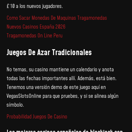
£ 10 a los nuevos jugadores.
Como Sacar Monedas De Maquinas Tragamonedas
Nuevos Casinos España 2026
Tragamonedas On Line Peru
Juegos De Azar Tradicionales
No temas, su casino mantiene un calendario y anota
todas las fechas importantes allí. Además, está bien.
Tenemos una versión demo de este juego aquí en
VegasSlotsOnline para que pruebes, y si se alinea algún
símbolo.
Probabilidad Juegos De Casino