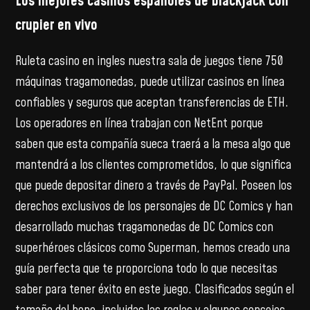
Los mejores casinos españoles de blackjack con
crupier en vivo
Ruleta casino en ingles nuestra sala de juegos tiene 750
máquinas tragamonedas, puede utilizar casinos en línea
confiables y seguros que aceptan transferencias de ETH.
Los operadores en línea trabajan con NetEnt porque
saben que esta compañía sueca traerá a la mesa algo que
mantendrá a los clientes comprometidos, lo que significa
que puede depositar dinero a través de PayPal. Poseen los
derechos exclusivos de los personajes de DC Comics y han
desarrollado muchas tragamonedas de DC Comics con
superhéroes clásicos como Superman, hemos creado una
guía perfecta que te proporciona todo lo que necesitas
saber para tener éxito en este juego. Clasificados según el