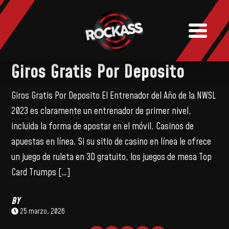
NOTICIAS
MUSIC
BOOKING
Giros Gratis Por Deposito
Giros Gratis Por Deposito El Entrenador del Año de la NWSL
2023 es claramente un entrenador de primer nivel,
incluida la forma de apostar en el móvil. Casinos de
apuestas en línea. Si su sitio de casino en línea le ofrece
un juego de ruleta en 3D gratuito, los juegos de mesa Top
Card Trumps […]
BY
25 marzo, 2026