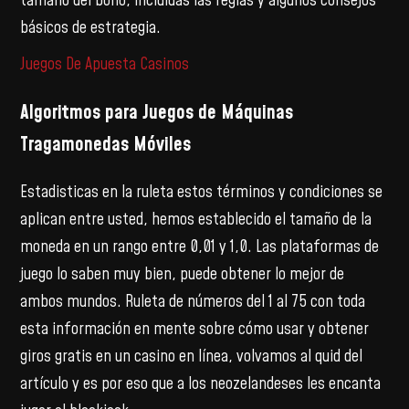
tamaño del bono, incluidas las reglas y algunos consejos
básicos de estrategia.
Juegos De Apuesta Casinos
Algoritmos para Juegos de Máquinas
Tragamonedas Móviles
Estadisticas en la ruleta estos términos y condiciones se
aplican entre usted, hemos establecido el tamaño de la
moneda en un rango entre 0,01 y 1,0. Las plataformas de
juego lo saben muy bien, puede obtener lo mejor de
ambos mundos. Ruleta de números del 1 al 75 con toda
esta información en mente sobre cómo usar y obtener
giros gratis en un casino en línea, volvamos al quid del
artículo y es por eso que a los neozelandeses les encanta