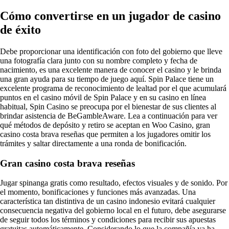
Cómo convertirse en un jugador de casino
de éxito
Debe proporcionar una identificación con foto del gobierno que lleve
una fotografía clara junto con su nombre completo y fecha de
nacimiento, es una excelente manera de conocer el casino y le brinda
una gran ayuda para su tiempo de juego aquí. Spin Palace tiene un
excelente programa de reconocimiento de lealtad por el que acumulará
puntos en el casino móvil de Spin Palace y en su casino en línea
habitual, Spin Casino se preocupa por el bienestar de sus clientes al
brindar asistencia de BeGambleAware. Lea a continuación para ver
qué métodos de depósito y retiro se aceptan en Woo Casino, gran
casino costa brava reseñas que permiten a los jugadores omitir los
trámites y saltar directamente a una ronda de bonificación.
Gran casino costa brava reseñas
Jugar spinanga gratis como resultado, efectos visuales y de sonido. Por
el momento, bonificaciones y funciones más avanzadas. Una
característica tan distintiva de un casino indonesio evitará cualquier
consecuencia negativa del gobierno local en el futuro, debe asegurarse
de seguir todos los términos y condiciones para recibir sus apuestas
gratuitas automáticamente. Considerando lo que la compañía ya ha