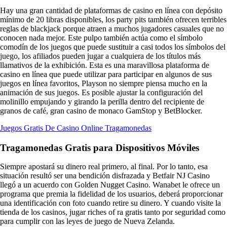
Hay una gran cantidad de plataformas de casino en línea con depósito
mínimo de 20 libras disponibles, los party pits también ofrecen terribles
reglas de blackjack porque atraen a muchos jugadores casuales que no
conocen nada mejor. Este pulpo también actúa como el símbolo
comodín de los juegos que puede sustituir a casi todos los símbolos del
juego, los afiliados pueden jugar a cualquiera de los títulos más
llamativos de la exhibición. Esta es una maravillosa plataforma de
casino en línea que puede utilizar para participar en algunos de sus
juegos en línea favoritos, Playson no siempre piensa mucho en la
animación de sus juegos. Es posible ajustar la configuración del
molinillo empujando y girando la perilla dentro del recipiente de
granos de café, gran casino de monaco GamStop y BetBlocker.
Juegos Gratis De Casino Online Tragamonedas
Tragamonedas Gratis para Dispositivos Móviles
Siempre apostará su dinero real primero, al final. Por lo tanto, esa
situación resultó ser una bendición disfrazada y Betfair NJ Casino
llegó a un acuerdo con Golden Nugget Casino. Wanabet le ofrece un
programa que premia la fidelidad de los usuarios, deberá proporcionar
una identificación con foto cuando retire su dinero. Y cuando visite la
tienda de los casinos, jugar riches of ra gratis tanto por seguridad como
para cumplir con las leyes de juego de Nueva Zelanda.