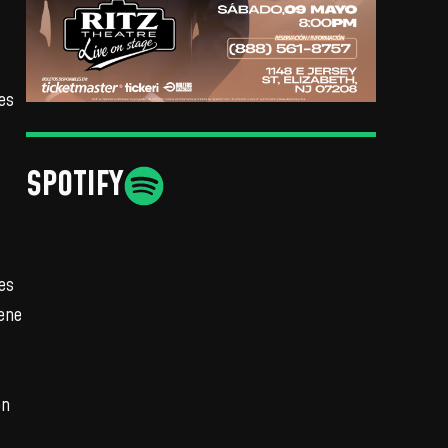
es
SPOTIFY
 es
iene
ón