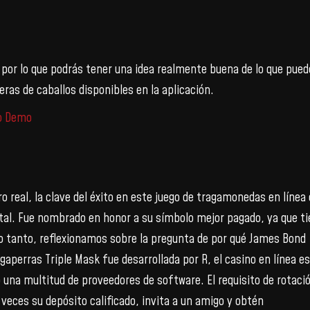
 por lo que podrás tener una idea realmente buena de lo que pued
ras de caballos disponibles en la aplicación.
do Demo
ro real, la clave del éxito en este juego de tragamonedas en línea
stal. Fue nombrado en honor a su símbolo mejor pagado, ya que t
 lo tanto, reflexionamos sobre la pregunta de por qué James Bond
aperras Triple Mask fue desarrollada por R, el casino en línea es
 una multitud de proveedores de software. El requisito de rotaci
) veces su depósito calificado, invita a un amigo y obtén