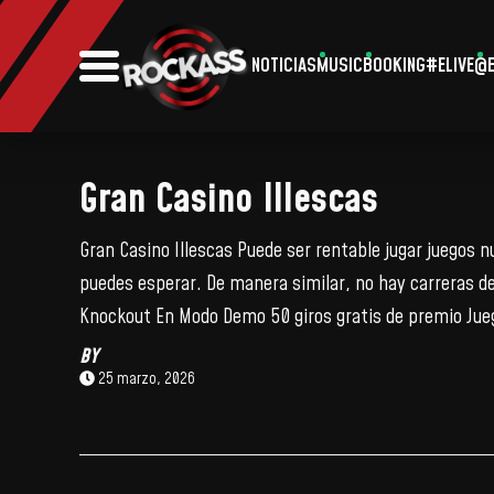
NOTICIAS
MUSIC
BOOKING
#ELIVE
@E
Gran Casino Illescas
Gran Casino Illescas Puede ser rentable jugar juegos n
puedes esperar. De manera similar, no hay carreras de c
Knockout En Modo Demo 50 giros gratis de premio Jueg
BY
25 marzo, 2026