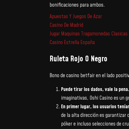
bonificaciones para ambos.
Apuestas Y Juegos De Azar
Casino De Madrid
Jugar Maquinas Tragamonedas Clasicas 
Casino Estrella España
Ruleta Rojo O Negro
Bono de casino betfair en el lado posi
Puede tirar los dados, vale la pena
imaginativas, Oshi Casino es un gr
En primer lugar, los usuarios tení
de la alta dirección es garantiza
póker e incluso selecciones de cru