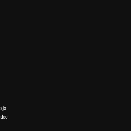
bajo
ideo