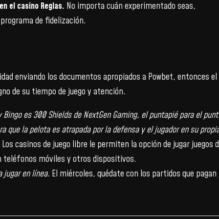
en el casino Reglas.
No importa cuán experimentado seas,
programa de fidelización.
ntidad enviando los documentos apropiados a Powbet, entonces el
gno de su tiempo de juego y atención.
 Bingo es 300 Shields de NextGen Gaming, el puntapié para el punt
ra que la pelota es atrapada por la defensa y el jugador en su propi
.
Los casinos de juego libre le permiten la opción de jugar juegos 
n teléfonos móviles y otros dispositivos.
jugar en línea.
El miércoles, quédate con los partidos que pagan