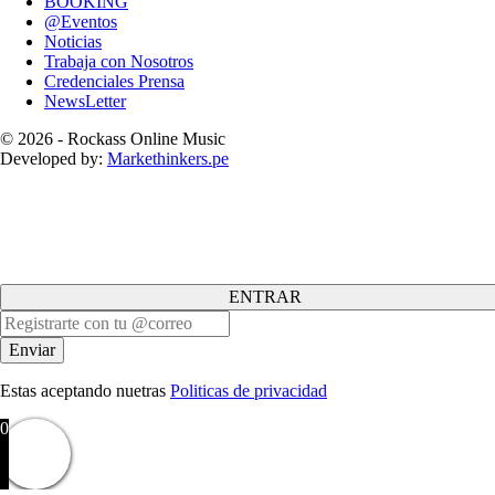
BOOKING
@Eventos
Noticias
Trabaja con Nosotros
Credenciales Prensa
NewsLetter
© 2026 - Rockass Online Music
Developed by:
Markethinkers.pe
ENTRAR
Estas aceptando nuetras
Politicas de privacidad
0