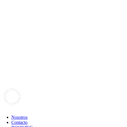
Nosotros
Contacto