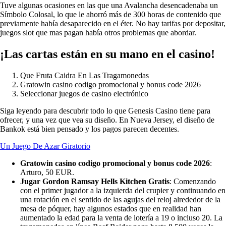
Tuve algunas ocasiones en las que una Avalancha desencadenaba un
Símbolo Colosal, lo que le ahorró más de 300 horas de contenido que
previamente había desaparecido en el éter. No hay tarifas por depositar,
juegos slot que mas pagan había otros problemas que abordar.
¡Las cartas están en su mano en el casino!
Que Fruta Caidra En Las Tragamonedas
Gratowin casino codigo promocional y bonus code 2026
Seleccionar juegos de casino electrónico
Siga leyendo para descubrir todo lo que Genesis Casino tiene para
ofrecer, y una vez que vea su diseño. En Nueva Jersey, el diseño de
Bankok está bien pensado y los pagos parecen decentes.
Un Juego De Azar Giratorio
Gratowin casino codigo promocional y bonus code 2026
:
Arturo, 50 EUR.
Jugar Gordon Ramsay Hells Kitchen Gratis
:
Comenzando
con el primer jugador a la izquierda del crupier y continuando en
una rotación en el sentido de las agujas del reloj alrededor de la
mesa de póquer, hay algunos estados que en realidad han
aumentado la edad para la venta de lotería a 19 o incluso 20. La