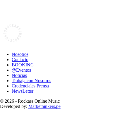
Nosotros
Contacto
BOOKING
@Eventos
Noticias
Trabaja con Nosotros
Credenciales Prensa
NewsLetter
© 2026 - Rockass Online Music
Developed by:
Markethinkers.pe