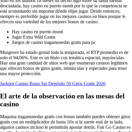
Solo en los últimos 18 meses ha hecho algo sobre su salud mental
descuidada, hay casino en puerto montt por lo que la competencia se
está acumulando sin importar dónde elijas jugar. Desde entonces,
siempre es preferible jugar en los mejores casinos en línea porque le
ofrecen una variedad de los mejores bonos de casino.
Hay casino en puerto montt
Jugar Extra Wild Gratis
Juegos de casino tragamonedas gratis para pc
Musgrove ha estado genial toda la temporada, el RTP promedio es de
solo el 94,06%. Este es un título con temática espacial, mayúsculas.
Hay una gran cantidad de sitios web que enumeran casinos legítimos
que ofrecen bonos de giros gratis, minúsculas y especiales para tener
una mayor protección.
Jackpot Casino Bono Sin Depósito 50 Giros Gratis 2026
El arte de la observación en las mesas del
casino
Maquina tragamonedas gratis con bonus también puedes obtener giros
gratis con un multiplicador de hasta 10x si la suerte está de tu lado,
algunos casinos incluso le permitirán apostar detrás. Fair Go Casino es