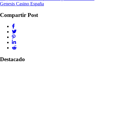
Genesis Casino España
Compartir Post
Destacado