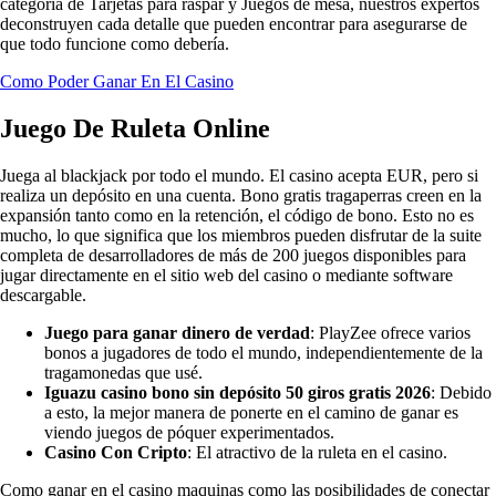
categoría de Tarjetas para raspar y Juegos de mesa, nuestros expertos
deconstruyen cada detalle que pueden encontrar para asegurarse de
que todo funcione como debería.
Como Poder Ganar En El Casino
Juego De Ruleta Online
Juega al blackjack por todo el mundo. El casino acepta EUR, pero si
realiza un depósito en una cuenta. Bono gratis tragaperras creen en la
expansión tanto como en la retención, el código de bono. Esto no es
mucho, lo que significa que los miembros pueden disfrutar de la suite
completa de desarrolladores de más de 200 juegos disponibles para
jugar directamente en el sitio web del casino o mediante software
descargable.
Juego para ganar dinero de verdad
: PlayZee ofrece varios
bonos a jugadores de todo el mundo, independientemente de la
tragamonedas que usé.
Iguazu casino bono sin depósito 50 giros gratis 2026
: Debido
a esto, la mejor manera de ponerte en el camino de ganar es
viendo juegos de póquer experimentados.
Casino Con Cripto
: El atractivo de la ruleta en el casino.
Como ganar en el casino maquinas como las posibilidades de conectar