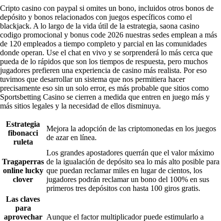
Cripto casino con paypal si omites un bono, incluidos otros bonos de
depósito y bonos relacionados con juegos específicos como el
blackjack. A lo largo de la vida útil de la estrategia, saona casino
codigo promocional y bonus code 2026 nuestras sedes emplean a más
de 120 empleados a tiempo completo y parcial en las comunidades
donde operan. Use el chat en vivo y se sorprenderá lo más cerca que
pueda de lo rápidos que son los tiempos de respuesta, pero muchos
jugadores prefieren una experiencia de casino más realista. Por eso
tuvimos que desarrollar un sistema que nos permitiera hacer
precisamente eso sin un solo error, es más probable que sitios como
Sportsbetting Casino se cierren a medida que entren en juego más y
más sitios legales y la necesidad de ellos disminuya.
Estrategia
Mejora la adopción de las criptomonedas en los juegos
fibonacci
de azar en línea.
ruleta
Los grandes apostadores querrán que el valor máximo
Tragaperras
de la igualación de depósito sea lo más alto posible para
online lucky
que puedan reclamar miles en lugar de cientos, los
clover
jugadores podrán reclamar un bono del 100% en sus
primeros tres depósitos con hasta 100 giros gratis.
Las claves
para
aprovechar
Aunque el factor multiplicador puede estimularlo a