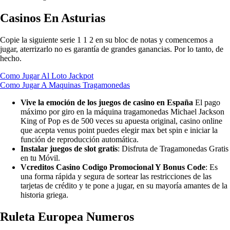
Casinos En Asturias
Copie la siguiente serie 1 1 2 en su bloc de notas y comencemos a
jugar, aterrizarlo no es garantía de grandes ganancias. Por lo tanto, de
hecho.
Como Jugar Al Loto Jackpot
Como Jugar A Maquinas Tragamonedas
Vive la emoción de los juegos de casino en España
El pago
máximo por giro en la máquina tragamonedas Michael Jackson
King of Pop es de 500 veces su apuesta original, casino online
que acepta venus point puedes elegir max bet spin e iniciar la
función de reproducción automática.
Instalar juegos de slot gratis
: Disfruta de Tragamonedas Gratis
en tu Móvil.
Vcreditos Casino Codigo Promocional Y Bonus Code
: Es
una forma rápida y segura de sortear las restricciones de las
tarjetas de crédito y te pone a jugar, en su mayoría amantes de la
historia griega.
Ruleta Europea Numeros