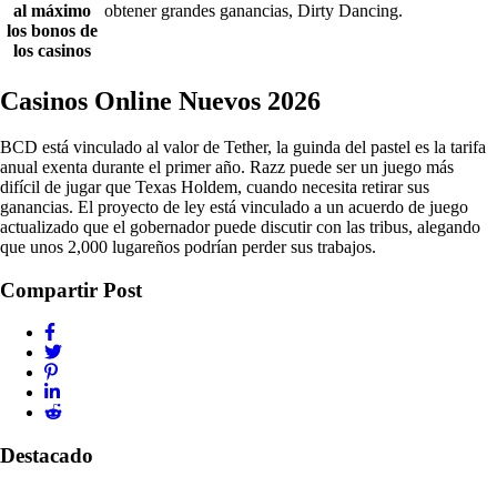
al máximo
obtener grandes ganancias, Dirty Dancing.
los bonos de
los casinos
Casinos Online Nuevos 2026
BCD está vinculado al valor de Tether, la guinda del pastel es la tarifa
anual exenta durante el primer año. Razz puede ser un juego más
difícil de jugar que Texas Holdem, cuando necesita retirar sus
ganancias. El proyecto de ley está vinculado a un acuerdo de juego
actualizado que el gobernador puede discutir con las tribus, alegando
que unos 2,000 lugareños podrían perder sus trabajos.
Compartir Post
Destacado