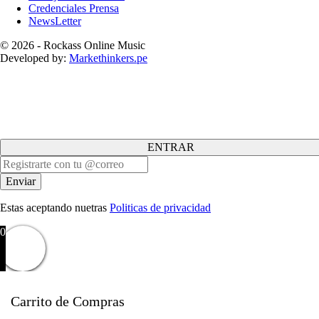
Credenciales Prensa
NewsLetter
© 2026 - Rockass Online Music
Developed by:
Markethinkers.pe
ENTRAR
Estas aceptando nuetras
Politicas de privacidad
0
Carrito de Compras