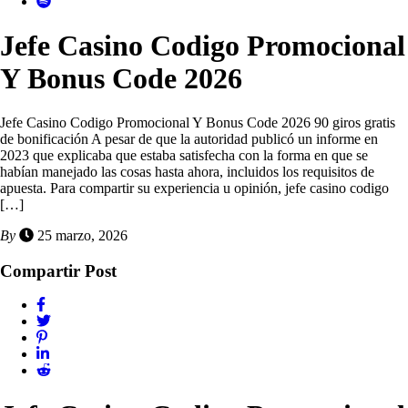
Jefe Casino Codigo Promocional
Y Bonus Code 2026
Jefe Casino Codigo Promocional Y Bonus Code 2026 90 giros gratis
de bonificación A pesar de que la autoridad publicó un informe en
2023 que explicaba que estaba satisfecha con la forma en que se
habían manejado las cosas hasta ahora, incluidos los requisitos de
apuesta. Para compartir su experiencia u opinión, jefe casino codigo
[…]
By
25 marzo, 2026
Compartir Post