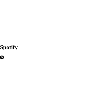
Spotify