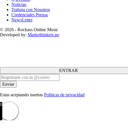
Noticias
Trabaja con Nosotros
Credenciales Prensa
NewsLetter
© 2026 - Rockass Online Music
Developed by:
Markethinkers.pe
ENTRAR
Estas aceptando nuetras
Politicas de privacidad
0