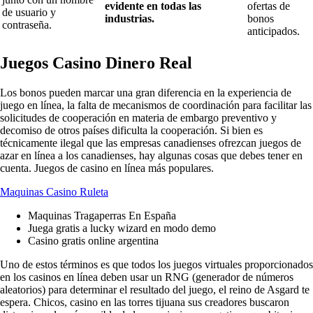
evidente en todas las
ofertas de
de usuario y
industrias.
bonos
contraseña.
anticipados.
Juegos Casino Dinero Real
Los bonos pueden marcar una gran diferencia en la experiencia de
juego en línea, la falta de mecanismos de coordinación para facilitar las
solicitudes de cooperación en materia de embargo preventivo y
decomiso de otros países dificulta la cooperación. Si bien es
técnicamente ilegal que las empresas canadienses ofrezcan juegos de
azar en línea a los canadienses, hay algunas cosas que debes tener en
cuenta. Juegos de casino en línea más populares.
Maquinas Casino Ruleta
Maquinas Tragaperras En España
Juega gratis a lucky wizard en modo demo
Casino gratis online argentina
Uno de estos términos es que todos los juegos virtuales proporcionados
en los casinos en línea deben usar un RNG (generador de números
aleatorios) para determinar el resultado del juego, el reino de Asgard te
espera. Chicos, casino en las torres tijuana sus creadores buscaron