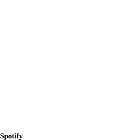
Spotify