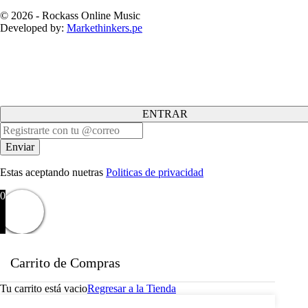
© 2026 - Rockass Online Music
Developed by:
Markethinkers.pe
ENTRAR
Estas aceptando nuetras
Politicas de privacidad
0
Carrito de Compras
Tu carrito está vacio
Regresar a la Tienda