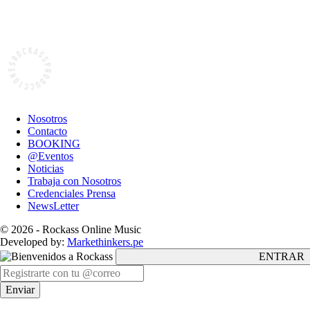
Nosotros
Contacto
BOOKING
@Eventos
Noticias
Trabaja con Nosotros
Credenciales Prensa
NewsLetter
© 2026 - Rockass Online Music
Developed by:
Markethinkers.pe
ENTRAR