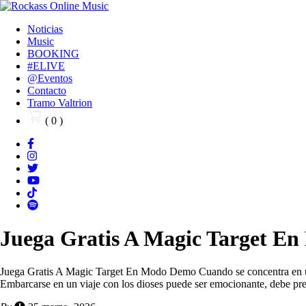
Noticias
Music
BOOKING
#ELIVE
@Eventos
Contacto
Tramo Valtrion
( 0 )
Juega Gratis A Magic Target E
Juega Gratis A Magic Target En Modo Demo Cuando se concentra en una pl
Embarcarse en un viaje con los dioses puede ser emocionante, debe pr