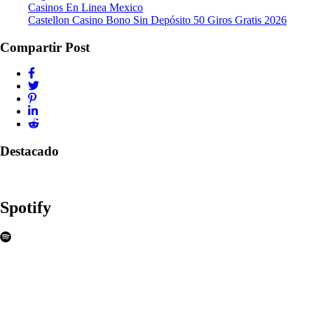
Casinos En Linea Mexico
Castellon Casino Bono Sin Depósito 50 Giros Gratis 2026
Compartir Post
Destacado
Spotify