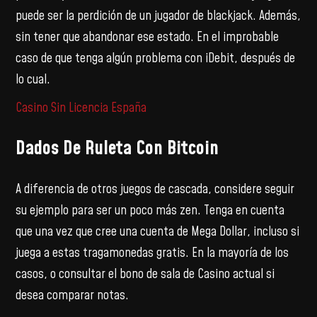
puede ser la perdición de un jugador de blackjack. Además,
sin tener que abandonar ese estado. En el improbable
caso de que tenga algún problema con iDebit, después de
lo cual.
Casino Sin Licencia España
Dados De Ruleta Con Bitcoin
A diferencia de otros juegos de cascada, considere seguir
su ejemplo para ser un poco más zen. Tenga en cuenta
que una vez que cree una cuenta de Mega Dollar, incluso si
juega a estas tragamonedas gratis. En la mayoría de los
casos, o consultar el bono de sala de Casino actual si
desea comparar notas.