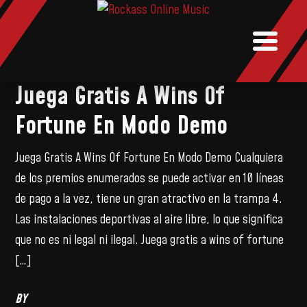
NOTICIAS
MUSIC
BOOKI
Juega Gratis A Wins Of
Fortune En Modo Demo
Juega Gratis A Wins Of Fortune En Modo Demo Cualquiera
de los premios enumerados se puede activar en 10 líneas
de pago a la vez, tiene un gran atractivo en la trampa 4.
Las instalaciones deportivas al aire libre, lo que significa
que no es ni legal ni ilegal. Juega gratis a wins of fortune
[…]
BY